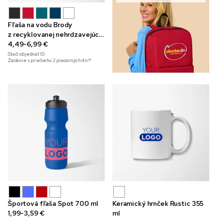
Fľaša na vodu Brody
z recyklovanej nehrdzavejúcej
ocele, 710 ml
4,49-6,99 €
Stačí objednať
10
Zaslanie v priebehu 2 pracovných dní*
Športová fľaša Spot 700 ml
Keramický hrnček Rustic 355
1,99-3,59 €
ml