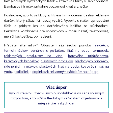
bez škodlivých syntetických látok – atraktívne farby sú len bonusom.
Bambusový hrnček pritiahne pozornosť k vašej značke.
Posilňovne, športové kluby aj fitness firmy ocenia ideálny reklamný
darček, ktorý zákazníci naozaj využijú. Vyberte si naše nepriepustné
fľaše a pridajte ich do darčekového balíčka so slúchadlami.
Perfektná kombinácia pre športovcov – môžu bežať, telefonovať,
meniť hlasitosť bez obmedzení.
Hľadáte alternatívy? Objavte našu širokú ponuku
hrnčekov
,
termohrnčekov
,
pohárov s potlačou
,
fliaš na vodu
,
termosiek
,
reklamných produktov na víno
,
barového príslušenstva
,
keramických hrnčekov
,
plastových hrnčekov
,
plechových hrnčekov
,
sklenených hrnčekov
,
plastových fliaš na vodu
,
kovových fliaš na
vodu
,
podložiek
a
doplnkov k reklamným nádobám na nápoje
.
Viac úspor
Vybudujte svoju značku rýchlo, spoľahlivo a v súlade so svojím
rozpočtom, a to vďaka flexibilným veľkostiam objednávok a
našej záruke nízkych cien.