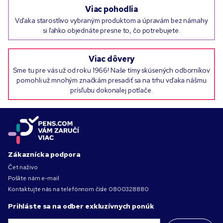
Viac pohodlia
Vďaka starostlivo vybraným produktom a úpravám bez námahy
si ľahko objednáte presne to, čo potrebujete.
Viac dôvery
Sme tu pre vás už od roku 1966! Naše tímy skúsených odborníkov
pomohli už mnohým značkám presadiť sa na trhu vďaka nášmu
prísľubu dokonalej potlače.
Zákaznícka podpora
Čet naživo
Pošlite nám e-mail
Kontaktujte nás na telefónnom čísle
0800328880
Prihláste sa na odber exkluzívnych ponúk