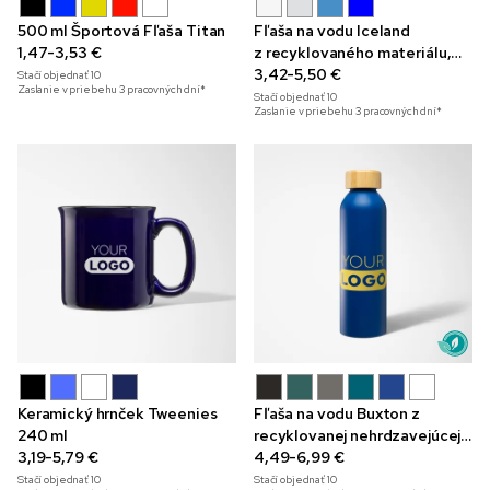
500 ml Športová Fľaša Titan
Fľaša na vodu Iceland
1,47-3,53 €
z recyklovaného materiálu,
780 ml
3,42-5,50 €
Stačí objednať
10
Zaslanie v priebehu 3 pracovných dní*
Stačí objednať
10
Zaslanie v priebehu 3 pracovných dní*
Keramický hrnček Tweenies
Fľaša na vodu Buxton z
240 ml
recyklovanej nehrdzavejúcej
3,19-5,79 €
ocele, 590 ml
4,49-6,99 €
Stačí objednať
10
Stačí objednať
10