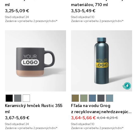
ml
materiálov, 710 ml
3,25-5,09 €
3,53-5,49 €
Stačí objednať
24
Stačí objednať
10
Zaslanie v priebehu 2 pracovných dní*
Zaslanie v priebehu 2 pracovných dní*
Keramický hrnček Rustic 355
Fľaša na vodu Grog
ml
z recyklovanej nehrdzavejúcej
3,67-5,69 €
ocele, 710 ml
3,64-5,66 €
4,04-6,29 €
Stačí objednať
24
Stačí objednať
10
Zaslanie v priebehu 2 pracovných dní*
Zaslanie v priebehu 2 pracovných dní*