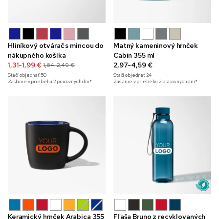
Hliníkový otvárač s mincou do
Matný kameninový hrnček
nákupného košíka
Cabin 355 ml
1,31-1,99 €
2,97-4,59 €
1,64-2,49 €
Stačí objednať
50
Stačí objednať
24
Zaslanie v priebehu 2 pracovných dní*
Zaslanie v priebehu 2 pracovných dní*
Keramický hrnček Arabica 355
Fľaša Bruno z recyklovaných