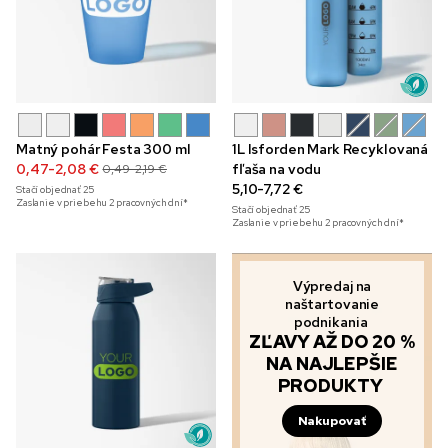
Matný pohár Festa 300 ml
1L Isforden Mark Recyklovaná
0,47-2,08 €
fľaša na vodu
0,49-2,19 €
5,10-7,72 €
Stačí objednať
25
Zaslanie v priebehu 2 pracovných dní*
Stačí objednať
25
Zaslanie v priebehu 2 pracovných dní*
Výpredaj na
naštartovanie
podnikania
ZĽAVY AŽ DO 20 %
NA NAJLEPŠIE
PRODUKTY
Nakupovať