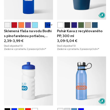
+4
Sklenená fľaša na vodu Bodhi
Pohár Kava z recyklovaného
s plnofarebnou potlačou,
PP, 300 ml
500 ml
2,39-3,99 €
3,09-5,04 €
Stačí objednať
10
Stačí objednať
10
Zaslanie v priebehu 2 pracovných dní*
Zaslanie v priebehu 3 pracovných dní*