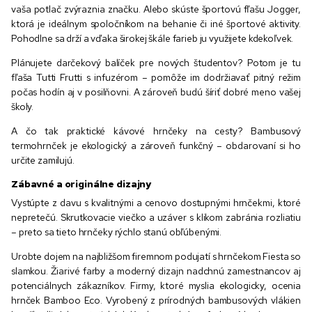
vaša potlač zvýraznia značku. Alebo skúste športovú fľašu Jogger,
ktorá je ideálnym spoločníkom na behanie či iné športové aktivity.
Pohodlne sa drží a vďaka širokej škále farieb ju využijete kdekoľvek.
Plánujete darčekový balíček pre nových študentov? Potom je tu
fľaša Tutti Frutti s infuzérom – pomôže im dodržiavať pitný režim
počas hodín aj v posilňovni. A zároveň budú šíriť dobré meno vašej
školy.
A čo tak praktické kávové hrnčeky na cesty? Bambusový
termohrnček je ekologický a zároveň funkčný – obdarovaní si ho
určite zamilujú.
Zábavné a originálne dizajny
Vystúpte z davu s kvalitnými a cenovo dostupnými hrnčekmi, ktoré
nepretečú. Skrutkovacie viečko a uzáver s klikom zabránia rozliatiu
– preto sa tieto hrnčeky rýchlo stanú obľúbenými.
Urobte dojem na najbližšom firemnom podujatí s hrnčekom Fiesta so
slamkou. Žiarivé farby a moderný dizajn nadchnú zamestnancov aj
potenciálnych zákazníkov. Firmy, ktoré myslia ekologicky, ocenia
hrnček Bamboo Eco. Vyrobený z prírodných bambusových vlákien