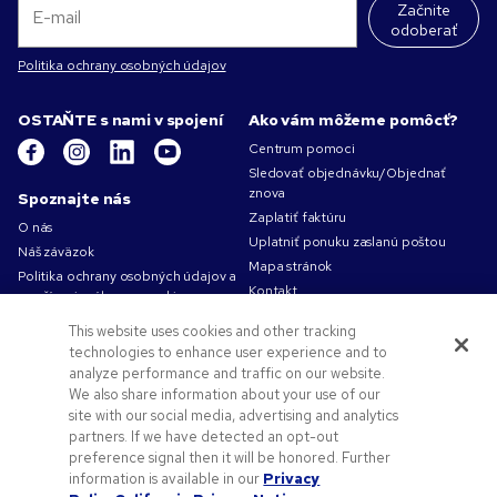
Začnite
odoberať
Politika ochrany osobných údajov
OSTAŇTE s nami v spojení
Ako vám môžeme pomôcť?
Centrum pomoci
Sledovať objednávku/Objednať
znova
Spoznajte nás
Zaplatiť faktúru
O nás
Uplatniť ponuku zaslanú poštou
Náš záväzok
Mapa stránok
Politika ochrany osobných údajov a
Kontakt
používania súborov cookie
Podmienky používania
This website uses cookies and other tracking
Obchodné podmienky
technologies to enhance user experience and to
Kariéra v Pens.com
analyze performance and traffic on our website.
We also share information about your use of our
Ako vám môžeme pomôcť?
site with our social media, advertising and analytics
partners. If we have detected an opt-out
Reklamné predmety
preference signal then it will be honored. Further
Zľavové kódy a kupóny
information is available in our
Privacy
Pomoc s logom