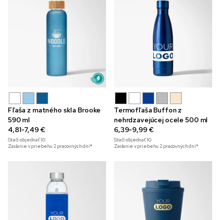
Fľaša z matného skla Brooke
Termofľaša Buffon z
590 ml
nehrdzavejúcej ocele 500 ml
4,81-7,49 €
6,39-9,99 €
Stačí objednať
10
Stačí objednať
10
Zaslanie v priebehu 2 pracovných dní*
Zaslanie v priebehu 2 pracovných dní*