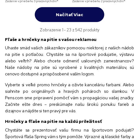
Zaslanie v priebehu 3 pracovných dní*
Zaslanie v priebehu 2 pracovných dní*
Načítať Viac
Zobrazenie 1 - 23 z 542 produkty
Fľaše a hrnčeky na pitie s vašou reklamou
Uhaste smäd vašich zákazníkov pomocou niektorej z našich nádob
na pitie s potlačou. Chystáte sa na športové podujatie, výstavu
alebo veľtrh? Alebo chcete odmeniť usilovných zamestnancov?
Naše nádoby na pitie sú vyrobené z kvalitných materiálov, sú
cenovo dostupné a prispôsobené vaším logom.
Vyberte si veľké promo hrnčeky a oživte kanceláriu farbami. Alebo
siahnite po originálnych a hravých pohároch so slamkou. V
Pens.com sme pripravení pomôcť vám s propagáciou vašej značky.
Začnite ešte dnes – preskúmajte našu širokú ponuku farieb a
dizajnov a nájdite si ten pravý pre vás.
Hrnčeky a fľaše na pitie na každú príležitosť
Chystáte sa prezentovať vašu firmu na športovom podujatí?
Športová fľaša Spring vám s tým pomôže. Výrazné aj klasické farby a