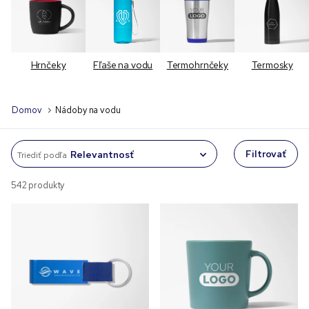
Hrnčeky
Fľaše na vodu
Termohrnčeky
Termosky
Domov
Nádoby na vodu
Filtrovať
Triediť podľa
542 produkty