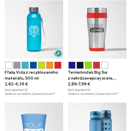
Fľaša Vida z recyklovaného
Termohrnček Big Sur
materiálu, 500 ml
z nehrdzavejúcej ocele,
2,82-4,39 €
475 ml
2,89-7,99 €
Stačí objednať
25
Stačí objednať
10
Zaslanie v priebehu 2 pracovných dní*
Zaslanie v priebehu 2 pracovných dní*