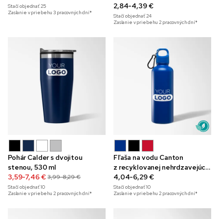
2,84-4,39 €
Stačí objednať
25
Zaslanie v priebehu 3 pracovných dní*
Stačí objednať
24
Zaslanie v priebehu 2 pracovných dní*
Pohár Calder s dvojitou
Fľaša na vodu Canton
stenou, 530 ml
z recyklovanej nehrdzavejúcej
3,59-7,46 €
ocele s karabínkou, 750 ml
4,04-6,29 €
3,99-8,29 €
Stačí objednať
10
Stačí objednať
10
Zaslanie v priebehu 2 pracovných dní*
Zaslanie v priebehu 2 pracovných dní*