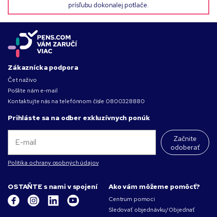
prísľubu dokonalej potlače.
Zákaznícka podpora
Čet naživo
Pošlite nám e-mail
Kontaktujte nás na telefónnom čísle
0800328880
Prihláste sa na odber exkluzívnych ponúk
Začnite
odoberať
Politika ochrany osobných údajov
OSTAŇTE s nami v spojení
Ako vám môžeme pomôcť?
Centrum pomoci
Sledovať objednávku/Objednať