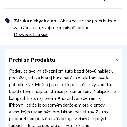
Záruka nízkych cien
- Ak nájdete daný produkt inde
za nižšiu cenu, svoju cenu prispôsobíme.
Dozvedieť sa viac
Prehľad Produktu
Podarujte svojim zákazníkom túto bezdrôtovú nabíjaciu
podložku, vďaka ktorej bude nabíjanie telefónu oveľa
pohodlnejšie. Možno ju pripojiť k počítaču a vytvoriť tak
bezdrôtovú nabíjaciu stanicu pre smartfóny. Nabíjačka je
kompatibilná s najnovšími Android zariadeniami aj
iPhonmi, takže je pozorným darčekom pre klientov
a vhodným reklamným produktom na veľtrhy. Zaujme
plnofarebnou potlačou vášho loga v žiarivých plných
farbách, ktorá sa postará o skvelú reklamu.