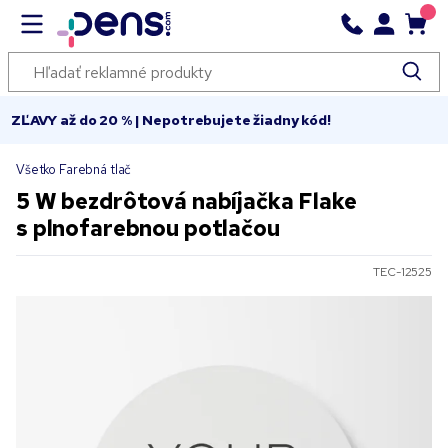
ZĽAVY až do 20 % | Nepotrebujete žiadny kód!
Všetko Farebná tlač
5 W bezdrôtová nabíjačka Flake
s plnofarebnou potlačou
TEC-12525