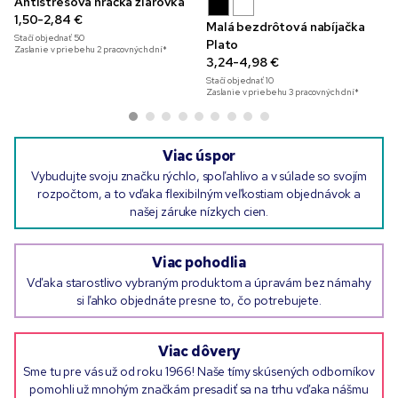
Antistresová hračka žiarovka
1,50-2,84 €
Malá bezdrôtová nabíjačka
Stačí objednať
50
Plato
Zaslanie v priebehu 2 pracovných dní*
3,24-4,98 €
Stačí objednať
10
Zaslanie v priebehu 3 pracovných dní*
Viac úspor
Vybudujte svoju značku rýchlo, spoľahlivo a v súlade so svojím
rozpočtom, a to vďaka flexibilným veľkostiam objednávok a
našej záruke nízkych cien.
Viac pohodlia
Vďaka starostlivo vybraným produktom a úpravám bez námahy
si ľahko objednáte presne to, čo potrebujete.
Viac dôvery
Sme tu pre vás už od roku 1966! Naše tímy skúsených odborníkov
pomohli už mnohým značkám presadiť sa na trhu vďaka nášmu