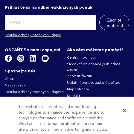
Prihláste sa na odber exkluzívnych ponúk
Začnite
odoberať
Politika ochrany osobných údajov
OSTAŇTE s nami v spojení
Ako vám môžeme pomôcť?
Centrum pomoci
Sledovať objednávku/Objednať
znova
Spoznajte nás
Zaplatiť faktúru
O nás
Uplatniť ponuku zaslanú poštou
Náš záväzok
Mapa stránok
Politika ochrany osobných údajov a
Kontakt
používania súborov cookie
Podmienky používania
This website uses cookies and other tracking
Obchodné podmienky
technologies to enhance user experience and to
Kariéra v Pens.com
analyze performance and traffic on our website.
We also share information about your use of our
Ako vám môžeme pomôcť?
site with our social media, advertising and analytics