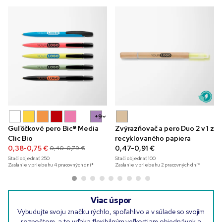
+9
Guľôčkové pero Bic® Media
Zvýrazňovač a pero Duo 2 v 1 z
Clic Bio
recyklovaného papiera
0,38-0,75 €
0,47-0,91 €
0,40-0,79 €
Stačí objednať
250
Stačí objednať
100
Zaslanie v priebehu 4 pracovných dní*
Zaslanie v priebehu 2 pracovných dní*
Viac úspor
Vybudujte svoju značku rýchlo, spoľahlivo a v súlade so svojím
rozpočtom, a to vďaka flexibilným veľkostiam objednávok a