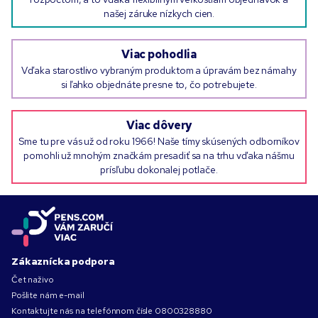
našej záruke nízkych cien.
Viac pohodlia
Vďaka starostlivo vybraným produktom a úpravám bez námahy
si ľahko objednáte presne to, čo potrebujete.
Viac dôvery
Sme tu pre vás už od roku 1966! Naše tímy skúsených odborníkov
pomohli už mnohým značkám presadiť sa na trhu vďaka nášmu
prísľubu dokonalej potlače.
Zákaznícka podpora
Čet naživo
Pošlite nám e-mail
Kontaktujte nás na telefónnom čísle
0800328880