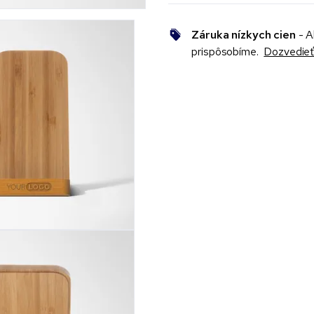
Záruka nízkych cien
- A
prispôsobíme.
Dozvedieť 