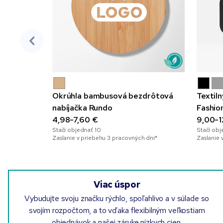
Okrúhla bambusová bezdrôtová
Textil
nabíjačka Rundo
Fashio
4,98-7,60 €
9,00-1
Stačí objednať
10
Stačí ob
Zaslanie v priebehu 3 pracovných dní*
Zaslanie 
Viac úspor
Vybudujte svoju značku rýchlo, spoľahlivo a v súlade so
svojím rozpočtom, a to vďaka flexibilným veľkostiam
objednávok a našej záruke nízkych cien.