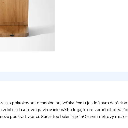
zajn s pokrokovou technológiou, vďaka čomu je ideálnym darčekom p
dobí ju laserové gravírovanie vášho loga, ktoré zaručí dlhotrvajúc
 môžu používať všetci. Súčasťou balenia je 150-centimetrový micr