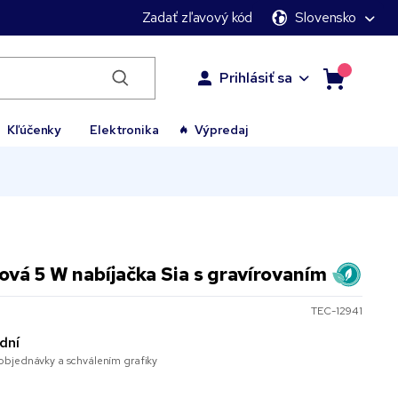
Zadať zľavový kód
Slovensko
Prihlásiť sa
Kľúčenky
Elektronika
Výpredaj
á 5 W nabíjačka Sia s gravírovaním
TEC-12941
dní
bjednávky a schválením grafiky