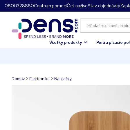
0800328880
Centrum pomoci
Čet naživo
Stav objednávky
Zapla
Všetky produkty
Perá a písacie po
Domov
Elektronika
Nabíjačky