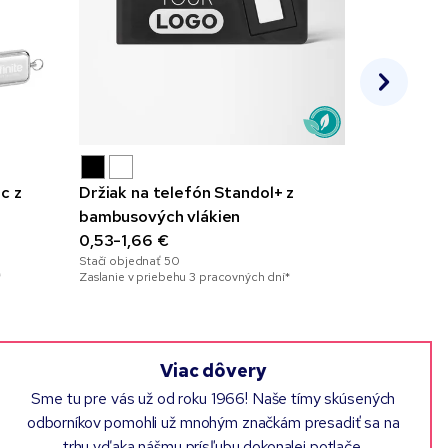
c z
Držiak na telefón Standol+ z
Reprodukt
bambusových vlákien
huby, 3 W
0,53-1,66 €
6,65-9,46
Stačí objednať
50
Stačí objedna
*
Zaslanie v priebehu 3 pracovných dní*
Zaslanie v pr
Viac dôvery
Sme tu pre vás už od roku 1966! Naše tímy skúsených
odborníkov pomohli už mnohým značkám presadiť sa na
trhu vďaka nášmu prísľubu dokonalej potlače.