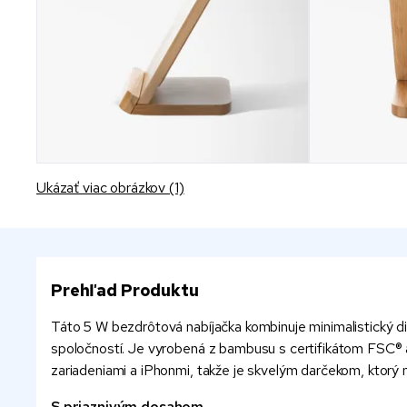
Ukázať viac obrázkov (1)
Prehľad Produktu
Táto 5 W bezdrôtová nabíjačka kombinuje minimalistický di
spoločností. Je vyrobená z bambusu s certifikátom FSC® a z
zariadeniami a iPhonmi, takže je skvelým darčekom, ktorý
S priaznivým dosahom