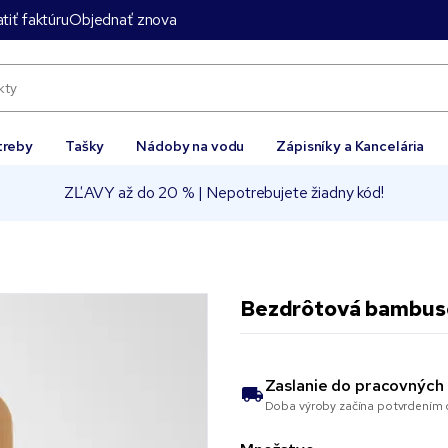
tiť faktúru
Objednať znova
treby
Tašky
Nádoby na vodu
Zápisníky a Kancelária
ZĽAVY až do 20 % | Nepotrebujete žiadny kód!
Bezdrôtová bambusov
Zaslanie do
pracovných 
Doba výroby začína potvrdením o