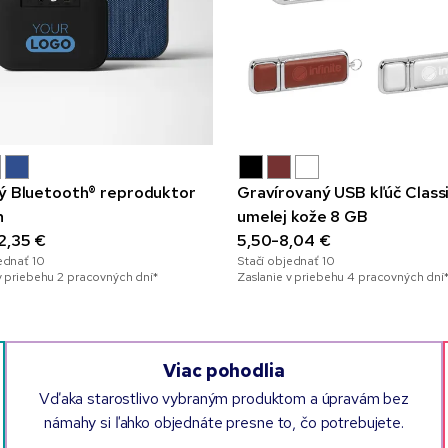
ný Bluetooth® reproduktor
Gravírovaný USB kľúč Classi
n
umelej kože 8 GB
2,35 €
5,50-8,04 €
jednať
10
Stačí objednať
10
v priebehu 2 pracovných dní*
Zaslanie v priebehu 4 pracovných dní
Viac pohodlia
Vďaka starostlivo vybraným produktom a úpravám bez
námahy si ľahko objednáte presne to, čo potrebujete.