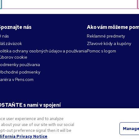
Spoznajte nás
Ako vám môžeme pom
 nás
Reklamné predmety
áš záväzok
Zľavové kódy a kupóny
olitika ochrany osobných údajov a používania
Pomoc s logom
úborov cookie
odmienky používania
bchodné podmienky
ariéra v Pens.com
OSTAŇTE s nami v spojení
nce user experience and to analyze
bout your use of our site with our social
Manage
pt-out preference signal then it will be
né známky spoločnosti National Pen. Všetky ostatné ochranné známky sú majetkom ich príslušných v
lifornia Privacy Notice