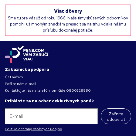
Viac dôvery
Sme tu pre vás už od roku 1966! Naše tímy skúsených odborníkov
pomohli už mnohým značkám presadiť sa na trhu vďaka nášmu
prísľubu dokonalej potlače.
Zákaznícka podpora
Čet naživo
Pošlite nám e-mail
Kontaktujte nás na telefónnom čísle
0800328880
Prihláste sa na odber exkluzívnych ponúk
Začnite
odoberať
Politika ochrany osobných údajov