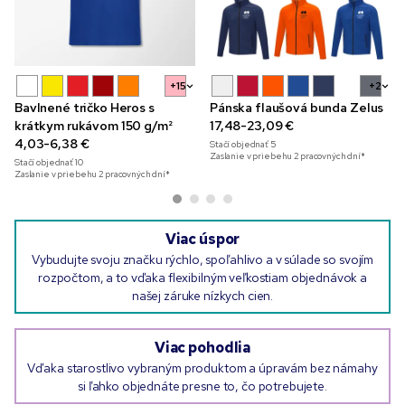
+15
+2
Bavlnené tričko Heros s
Pánska flaušová bunda Zelus
krátkym rukávom 150 g/m²
17,48-23,09 €
4,03-6,38 €
Stačí objednať
5
Zaslanie v priebehu 2 pracovných dní*
Stačí objednať
10
Zaslanie v priebehu 2 pracovných dní*
Viac úspor
Vybudujte svoju značku rýchlo, spoľahlivo a v súlade so svojím
rozpočtom, a to vďaka flexibilným veľkostiam objednávok a
našej záruke nízkych cien.
Viac pohodlia
Vďaka starostlivo vybraným produktom a úpravám bez námahy
si ľahko objednáte presne to, čo potrebujete.