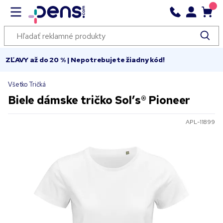
ZĽAVY až do 20 % | Nepotrebujete žiadny kód!
Všetko Tričká
Biele dámske tričko Sol’s® Pioneer
APL-11899