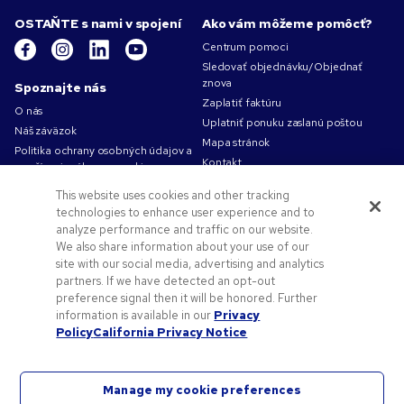
OSTAŇTE s nami v spojení
Ako vám môžeme pomôcť?
Centrum pomoci
Sledovať objednávku/Objednať
znova
Spoznajte nás
Zaplatiť faktúru
O nás
Uplatniť ponuku zaslanú poštou
Náš záväzok
Mapa stránok
Politika ochrany osobných údajov a
Kontakt
používania súborov cookie
Podmienky používania
This website uses cookies and other tracking
Obchodné podmienky
technologies to enhance user experience and to
Kariéra v Pens.com
analyze performance and traffic on our website.
We also share information about your use of our
Ako vám môžeme pomôcť?
site with our social media, advertising and analytics
partners. If we have detected an opt-out
Reklamné predmety
preference signal then it will be honored. Further
Zľavové kódy a kupóny
information is available in our
Privacy
Pomoc s logom
Policy
California Privacy Notice
Manage my cookie preferences