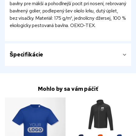
bavlny pre mäkší a pohodlnejší pocit pri nosení, rebrovaný
bavlnený golier, podlepený šev okolo krku, dutý úplet,
bez visačky. Materiál: 175 g/m², jednolícny džersej, 100 %
ekologicky pestovaná bavlna. OEKO-TEX.
Špecifikácie
Mohlo by sa vám páčiť