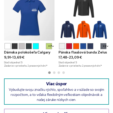
+7
+2
Dámska polokošeľa Calgary
Pánska flaušová bunda Zelus
9,91-13,69 €
17,48-23,09 €
Stačí objednať
5
Stačí objednať
5
Zaslanie v priebehu 2 pracovných dní*
Zaslanie v priebehu 2 pracovných dní*
Viac úspor
Vybudujte svoju značku rýchlo, spoľahlivo a v súlade so svojím
rozpočtom, a to vďaka flexibilným veľkostiam objednávok a
našej záruke nízkych cien.