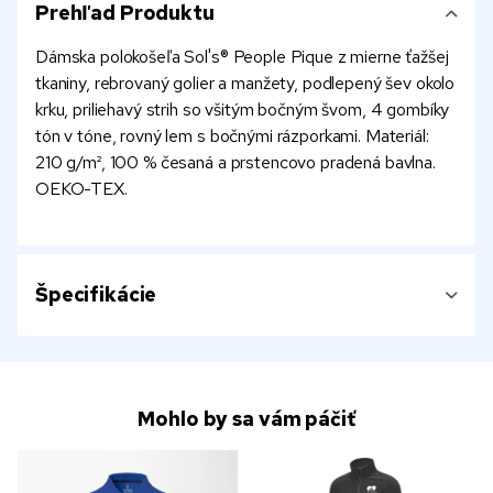
Prehľad Produktu
Dámska polokošeľa Sol's® People Pique z mierne ťažšej
tkaniny, rebrovaný golier a manžety, podlepený šev okolo
krku, priliehavý strih so všitým bočným švom, 4 gombíky
tón v tóne, rovný lem s bočnými rázporkami. Materiál:
210 g/m², 100 % česaná a prstencovo pradená bavlna.
OEKO-TEX.
Špecifikácie
Mohlo by sa vám páčiť