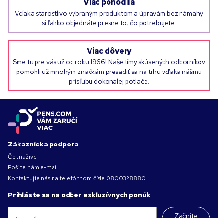
Viac pohodlia
Vďaka starostlivo vybraným produktom a úpravám bez námahy
si ľahko objednáte presne to, čo potrebujete.
Viac dôvery
Sme tu pre vás už od roku 1966! Naše tímy skúsených odborníkov
pomohli už mnohým značkám presadiť sa na trhu vďaka nášmu
prísľubu dokonalej potlače.
Zákaznícka podpora
Čet naživo
Pošlite nám e-mail
Kontaktujte nás na telefónnom čísle
0800328880
Prihláste sa na odber exkluzívnych ponúk
Začnite