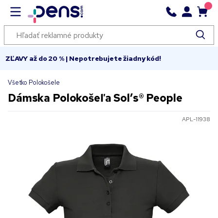
ZĽAVY až do 20 % | Nepotrebujete žiadny kód!
Všetko Polokošele
Dámska Polokošeľa Sol’s® People
APL-11938