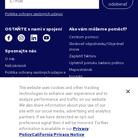
odoberať
Politika ochrany osobných údajov
OSTAŇTE s nami v spojení
Ako vám môžeme pomôcť?
Centrum pomoci
Sledovať objednávku/Objednať
znova
Spoznajte nás
Zaplatiť faktúru
O nás
Uplatniť ponuku zaslanú poštou
Náš záväzok
Mapa stránok
Politika ochrany osobných údajov a
Kontakt
používania súborov cookie
Podmienky používania
This website uses cookies and other tracking
Obchodné podmienky
technologies to enhance user experience and to
Kariéra v Pens.com
analyze performance and traffic on our website.
We also share information about your use of our
Ako vám môžeme pomôcť?
site with our social media, advertising and analytics
partners. If we have detected an opt-out
Reklamné predmety
preference signal then it will be honored. Further
Zľavové kódy a kupóny
information is available in our
Privacy
Pomoc s logom
Policy
California Privacy Notice