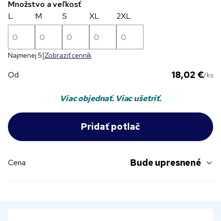
Množstvo a veľkosť
L
M
S
XL
2XL
Najmenej 5
Zobraziť cenník
18,02 €
Od
/ks
Viac objednať. Viac ušetriť.
Bude upresnené
Cena