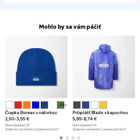
Mohlo by sa vám páčiť
+3
Čiapka Boreas s nášivkou
Pršiplášť Blado s kapucňou
2,50-3,55 €
5,85-8,74 €
Stačí objednať
25
Stačí objednať
10
Zaslanie v priebehu 2 pracovných dní*
Zaslanie v priebehu 2 pracovných dní*