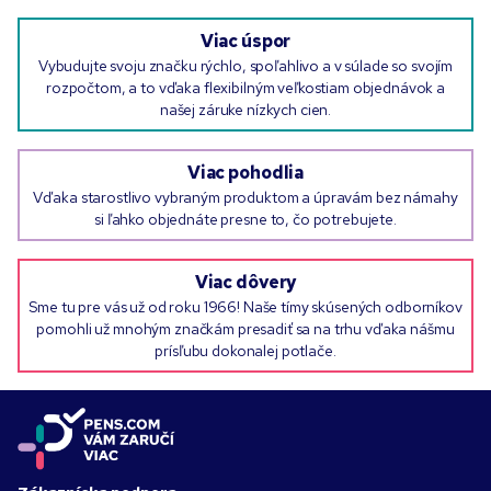
Viac úspor
Vybudujte svoju značku rýchlo, spoľahlivo a v súlade so svojím
rozpočtom, a to vďaka flexibilným veľkostiam objednávok a
našej záruke nízkych cien.
Viac pohodlia
Vďaka starostlivo vybraným produktom a úpravám bez námahy
si ľahko objednáte presne to, čo potrebujete.
Viac dôvery
Sme tu pre vás už od roku 1966! Naše tímy skúsených odborníkov
pomohli už mnohým značkám presadiť sa na trhu vďaka nášmu
prísľubu dokonalej potlače.