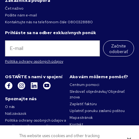
Zákaznícka podpora
Čet naživo
Pošlite nám e-mail
Kontaktujte nás na telefónnom čísle
0800328880
Prihláste sa na odber exkluzívnych ponúk
Začnite
odoberať
Politika ochrany osobných údajov
OSTAŇTE s nami v spojení
Ako vám môžeme pomôcť?
Centrum pomoci
Sledovať objednávku/Objednať
znova
Spoznajte nás
Zaplatiť faktúru
O nás
Uplatniť ponuku zaslanú poštou
Náš záväzok
Mapa stránok
Politika ochrany osobných údajov a
Kontakt
používania súborov cookie
Podmienky používania
This website uses cookies and other tracking