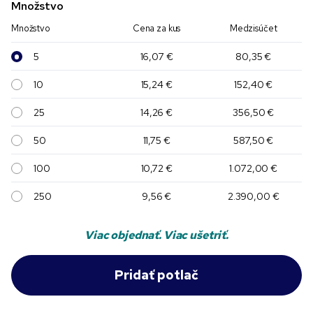
Množstvo
Množstvo
Cena za kus
Medzisúčet
5
16,07 €
80,35 €
10
15,24 €
152,40 €
25
14,26 €
356,50 €
50
11,75 €
587,50 €
100
10,72 €
1.072,00 €
250
9,56 €
2.390,00 €
Viac objednať. Viac ušetriť.