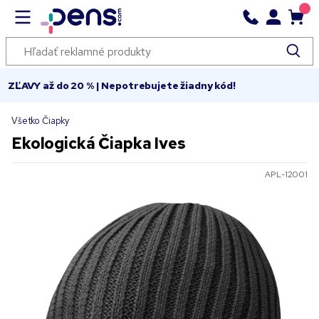
ZĽAVY až do 20 % | Nepotrebujete žiadny kód!
Všetko Čiapky
Ekologická Čiapka Ives
APL-12001