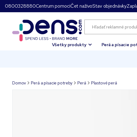
0800328880
Centrum pomoci
Čet naživo
Stav objednávky
Zapla
Všetky produkty
Perá a písacie po
Domov
Perá a písacie potreby
Perá
Plastové perá