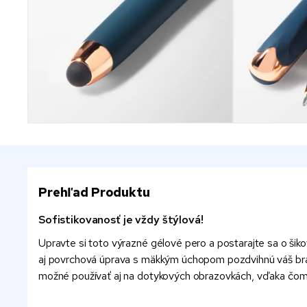
Prehľad Produktu
Sofistikovanosť je vždy štýlová!
Upravte si toto výrazné gélové pero a postarajte sa o šik
aj povrchová úprava s mäkkým úchopom pozdvihnú váš brand
možné používať aj na dotykových obrazovkách, vďaka čomu