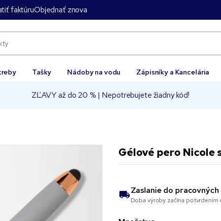
tiť faktúru
Objednať znova
treby
Tašky
Nádoby na vodu
Zápisníky a Kancelária
ZĽAVY až do 20 % | Nepotrebujete žiadny kód!
Gélové pero Nicole 
Zaslanie do
pracovných 
Doba výroby začína potvrdením o