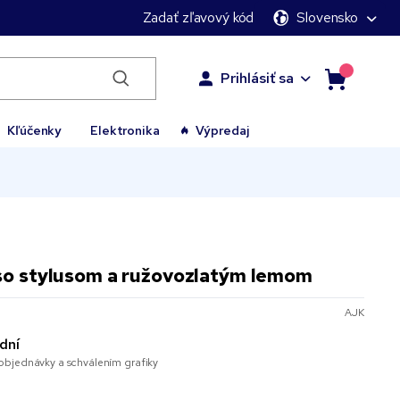
Zadať zľavový kód
Slovensko
Prihlásiť sa
Kľúčenky
Elektronika
Výpredaj
so stylusom a ružovozlatým lemom
AJK
dní
bjednávky a schválením grafiky