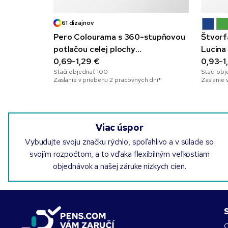
61 dizajnov
Pero Colourama s 360-stupňovou
Štvorf
potlačou celej plochy
Lucina
a metalickými prvkami
0,69-1,29 €
0,93-1
Stačí objednať
100
Stačí ob
Zaslanie v priebehu 2 pracovných dní*
Zaslanie 
Viac úspor
Vybudujte svoju značku rýchlo, spoľahlivo a v súlade so
svojím rozpočtom, a to vďaka flexibilným veľkostiam
objednávok a našej záruke nízkych cien.
O