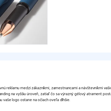
ovnú reklamu medzi zákazníkmi, zamestnancami a návštevníkmi vašich
ing na vyššiu úroveň, zatiaľ čo sa výrazný gélový atrament posta
 vaše logo ostane na očiach oveľa dlhšie.