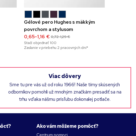
Gélové pero Hughes s mäkkým
Gélové pe
povrchom a stylusom
lemom
0,65-1,16 €
0,85-1,04
0,72-1,29 €
Stačí objednať
100
Stačí objedna
Zaslanie v priebehu 2 pracovných dní*
Zaslanie v pr
Viac dôvery
Sme tu pre vás už od roku 1966! Naše tímy skúsených
odborníkov pomohli už mnohým značkám presadiť sa na
trhu vďaka nášmu prísľubu dokonalej potlače.
ôcť?
Ako vám môžeme pomôcť?
Centrum pomoci