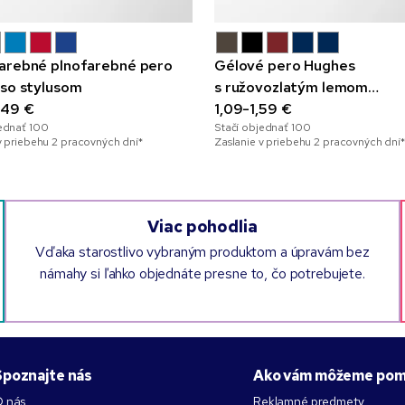
arebné plnofarebné pero
Gélové pero Hughes
 so stylusom
s ružovozlatým lemom
,49 €
a plnofarebnou potlačou
1,09-1,59 €
jednať
100
Stačí objednať
100
v priebehu 2 pracovných dní*
Zaslanie v priebehu 2 pracovných dní*
Viac pohodlia
Vďaka starostlivo vybraným produktom a úpravám bez
námahy si ľahko objednáte presne to, čo potrebujete.
Spoznajte nás
Ako vám môžeme pom
 nás
Reklamné predmety