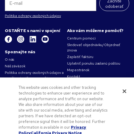
Začnite
odoberať
Politika ochrany osobných údajov
OSTAŇTE s nami v spojení
Ako vám môžeme pomôcť?
Centrum pomoci
Sledovať objednávku/Objednať
znova
Spoznajte nás
Zaplatiť faktúru
O nás
Uplatniť ponuku zaslanú poštou
Náš záväzok
Mapa stránok
Politika ochrany osobných údajov a
Kontakt
používania súborov cookie
Podmienky používania
This website uses cookies and other tracking
Obchodné podmienky
technologies to enhance user experience and to
Kariéra v Pens.com
analyze performance and traffic on our website.
We also share information about your use of our
Ako vám môžeme pomôcť?
site with our social media, advertising and analytics
partners. If we have detected an opt-out
Reklamné predmety
preference signal then it will be honored. Further
Zľavové kódy a kupóny
information is available in our
Privacy
Pomoc s logom
Policy
California Privacy Notice