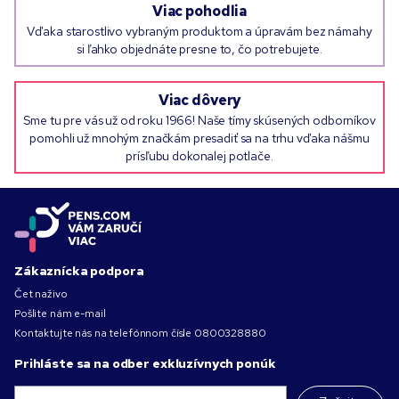
Viac pohodlia
Vďaka starostlivo vybraným produktom a úpravám bez námahy
si ľahko objednáte presne to, čo potrebujete.
Viac dôvery
Sme tu pre vás už od roku 1966! Naše tímy skúsených odborníkov
pomohli už mnohým značkám presadiť sa na trhu vďaka nášmu
prísľubu dokonalej potlače.
Zákaznícka podpora
Čet naživo
Pošlite nám e-mail
Kontaktujte nás na telefónnom čísle
0800328880
Prihláste sa na odber exkluzívnych ponúk