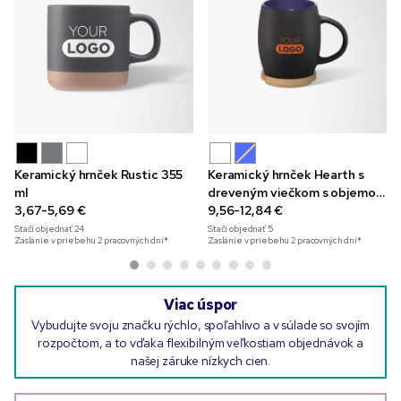
Keramický hrnček Rustic 355
Keramický hrnček Hearth s
ml
dreveným viečkom s objemom
3,67-5,69 €
400 ml
9,56-12,84 €
Stačí objednať
24
Stačí objednať
5
Zaslanie v priebehu 2 pracovných dní*
Zaslanie v priebehu 2 pracovných dní*
Viac úspor
Vybudujte svoju značku rýchlo, spoľahlivo a v súlade so svojím
rozpočtom, a to vďaka flexibilným veľkostiam objednávok a
našej záruke nízkych cien.