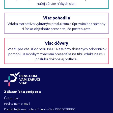
našej záruke nízkych cien.
Viac pohodlia
Vďaka starostlivo vybraným produktom a úpravám bez námahy
si ľahko objednáte presne to, čo potrebujete.
Viac dôvery
Sme tu pre vás už od roku 1966! Naše tímy skúsených odborníkov
pomohli už mnohým značkám presadiť sa na trhu vďaka nášmu
prísľubu dokonalej potlače.
Zákaznícka podpora
Čet naživo
Pošlite nám e-mail
Kontaktujte nás na telefónnom čísle
0800328880