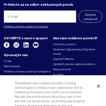
Prihláste sa na odber exkluzívnych ponúk
Začnite
odoberať
Politika ochrany osobných údajov
OSTAŇTE s nami v spojení
Ako vám môžeme pomôcť?
Centrum pomoci
Sledovať objednávku/Objednať
znova
Spoznajte nás
Zaplatiť faktúru
O nás
Uplatniť ponuku zaslanú poštou
Náš záväzok
Mapa stránok
Politika ochrany osobných údajov a
Kontakt
používania súborov cookie
Podmienky používania
This website uses cookies and other tracking
Obchodné podmienky
technologies to enhance user experience and to
Kariéra v Pens.com
analyze performance and traffic on our website.
We also share information about your use of our
Ako vám môžeme pomôcť?
site with our social media, advertising and analytics
Reklamné predmety
partners. If we have detected an opt-out