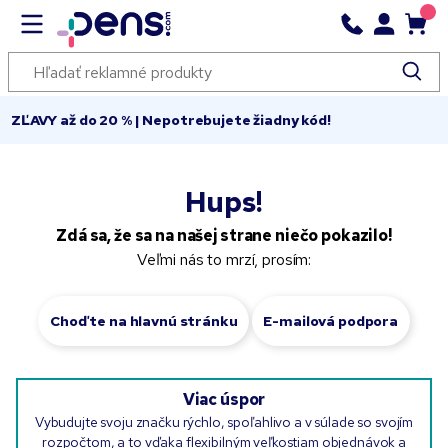
ZĽAVY až do 20 % | Nepotrebujete žiadny kód!
Hups!
Zdá sa, že sa na našej strane niečo pokazilo!
Veľmi nás to mrzí, prosím:
Choďte na hlavnú stránku
E-mailová podpora
Viac úspor
Vybudujte svoju značku rýchlo, spoľahlivo a v súlade so svojím
rozpočtom, a to vďaka flexibilným veľkostiam objednávok a