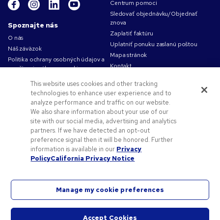
Centrum pomoci
Sledovať objednávku/Objednať
znova
Spoznajte nás
Zaplatiť faktúru
O nás
Uplatniť ponuku zaslanú poštou
Náš záväzok
Mapa stránok
Politika ochrany osobných údajov a
Kontakt
používania súborov cookie
Podmienky používania
This website uses cookies and other tracking
Obchodné podmienky
technologies to enhance user experience and to
Kariéra v Pens.com
analyze performance and traffic on our website.
We also share information about your use of our
Ako vám môžeme pomôcť?
site with our social media, advertising and analytics
partners. If we have detected an opt-out
Reklamné predmety
preference signal then it will be honored. Further
Zľavové kódy a kupóny
information is available in our
Privacy
Pomoc s logom
Policy
California Privacy Notice
Manage my cookie preferences
©
2026
National Pen Company. Všetky práva vyhradené. Pens.com a príslušné logo sú
Accept Cookies
ochranné známky spoločnosti National Pen. Všetky ostatné ochranné známky sú majetkom