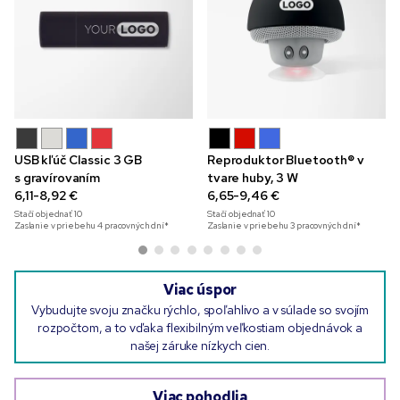
USB kľúč Classic 3 GB
Reproduktor Bluetooth® v
s gravírovaním
tvare huby, 3 W
6,11-8,92 €
6,65-9,46 €
Stačí objednať
10
Stačí objednať
10
Zaslanie v priebehu 4 pracovných dní*
Zaslanie v priebehu 3 pracovných dní*
Viac úspor
Vybudujte svoju značku rýchlo, spoľahlivo a v súlade so svojím
rozpočtom, a to vďaka flexibilným veľkostiam objednávok a
našej záruke nízkych cien.
Viac pohodlia