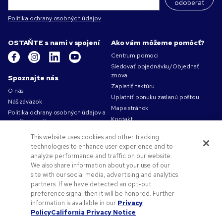
odoberať
Politika ochrany osobných údajov
OSTAŇTE s nami v spojení
Ako vám môžeme pomôcť?
Centrum pomoci
Sledovať objednávku/Objednať
znova
Spoznajte nás
Zaplatiť faktúru
O nás
Uplatniť ponuku zaslanú poštou
Náš záväzok
Mapa stránok
Politika ochrany osobných údajov a
Kontakt
používania súborov cookie
Podmienky používania
This website uses cookies and other tracking
Obchodné podmienky
technologies to enhance user experience and to
Kariéra v Pens.com
analyze performance and traffic on our website.
We also share information about your use of our
Ako vám môžeme pomôcť?
site with our social media, advertising and analytics
partners. If we have detected an opt-out
Reklamné predmety
preference signal then it will be honored. Further
Zľavové kódy a kupóny
information is available in our
Privacy
Pomoc s logom
Policy
California Privacy Notice