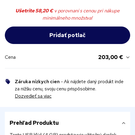
Ušetrite
58,20 €
v porovnaní s cenou pri nákupe
minimálneho množstva!
203,00 €
Cena
Záruka nízkych cien
- Ak nájdete daný produkt inde
za nižšiu cenu, svoju cenu prispôsobíme.
Dozvedieť sa viac
Prehľad Produktu
Tento USB kľúč (4 GB) predstavuje užitočný darček,