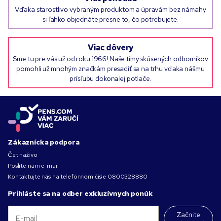
Vďaka starostlivo vybraným produktom a úpravám bez námahy
si ľahko objednáte presne to, čo potrebujete.
Viac dôvery
Sme tu pre vás už od roku 1966! Naše tímy skúsených odborníkov
pomohli už mnohým značkám presadiť sa na trhu vďaka nášmu
prísľubu dokonalej potlače.
Zákaznícka podpora
Čet naživo
Pošlite nám e-mail
Kontaktujte nás na telefónnom čísle
0800328880
Prihláste sa na odber exkluzívnych ponúk
Začnite