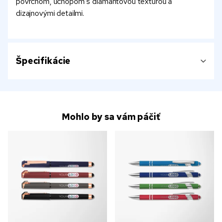
povrchom, úchopom s diamantovou textúrou a
dizajnovými detailmi.
Špecifikácie
Mohlo by sa vám páčiť