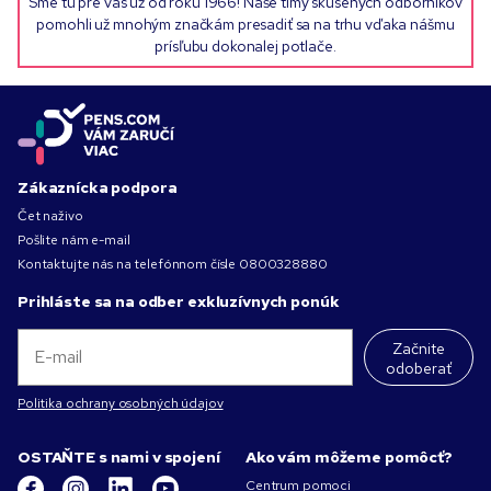
Sme tu pre vás už od roku 1966! Naše tímy skúsených odborníkov
pomohli už mnohým značkám presadiť sa na trhu vďaka nášmu
prísľubu dokonalej potlače.
Zákaznícka podpora
Čet naživo
Pošlite nám e-mail
Kontaktujte nás na telefónnom čísle
0800328880
Prihláste sa na odber exkluzívnych ponúk
Začnite
odoberať
Politika ochrany osobných údajov
OSTAŇTE s nami v spojení
Ako vám môžeme pomôcť?
Centrum pomoci