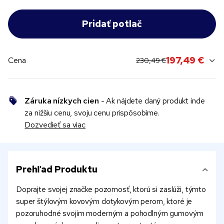
original price:
current sale price:
197,49 €
Cena
230,49 €
Záruka nízkych cien
- Ak nájdete daný produkt inde
za nižšiu cenu, svoju cenu prispôsobíme.
Dozvedieť sa viac
Prehľad Produktu
Doprajte svojej značke pozornosť, ktorú si zaslúži, týmto
super štýlovým kovovým dotykovým perom, ktoré je
pozoruhodné svojím moderným a pohodlným gumovým