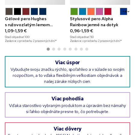
+4
Gélové pero Hughes
Stylusové pero Alpha
s ružovozlatým lemom
Rainbow jemné na dotyk
a plnofarebnou potlačou
1,09-1,59 €
0,96-1,59 €
Stačí objednať
100
Stačí objednať
50
Zaslanie v priebehu 2 pracovných dní*
Zaslanie v priebehu 2 pracovných dní*
Viac úspor
Vybudujte svoju značku rýchlo, spoľahlivo a v súlade so svojím
rozpočtom, a to vďaka flexibilným veľkostiam objednávok a
našej záruke nízkych cien.
Viac pohodlia
Vďaka starostlivo vybraným produktom a úpravám bez námahy
si ľahko objednáte presne to, čo potrebujete.
Viac dôvery