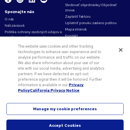
Sledovať objednávku/Objednať
znova
Spoznajte nás
Zaplatiť faktúru
O nás
Uplatniť ponuku zaslanú poštou
Náš záväzok
Mapa stránok
Politika ochrany osobných údajov a
Kontakt
používania súborov cookie
Podmienky používania
This website uses cookies and other tracking
Obchodné podmienky
technologies to enhance user experience and to
Kariéra v Pens.com
analyze performance and traffic on our website.
We also share information about your use of our
Ako vám môžeme pomôcť?
site with our social media, advertising and analytics
partners. If we have detected an opt-out
Reklamné predmety
preference signal then it will be honored. Further
Zľavové kódy a kupóny
information is available in our
Privacy
Pomoc s logom
Policy
California Privacy Notice
Manage my cookie preferences
©
2026
National Pen Company. Všetky práva vyhradené. Pens.com a príslušné logo sú
Accept Cookies
ochranné známky spoločnosti National Pen. Všetky ostatné ochranné známky sú majetkom
Start
ich príslušných vlastníkov.