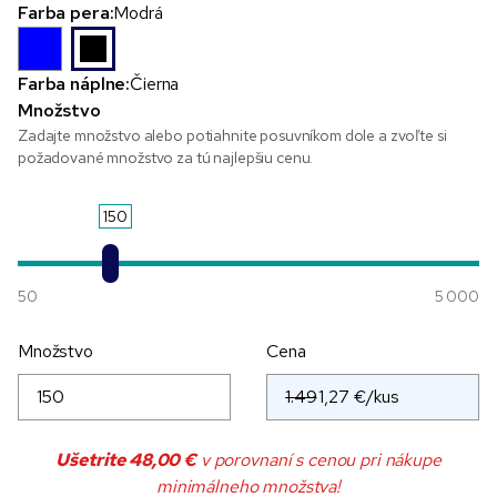
Farba pera:
Modrá
Farba náplne:
Čierna
Množstvo
Zadajte množstvo alebo potiahnite posuvníkom dole a zvoľte si
požadované množstvo za tú najlepšiu cenu.
150
50
5 000
Množstvo
Cena
1.49
Ušetrite
48,00 €
v porovnaní s cenou pri nákupe
minimálneho množstva!