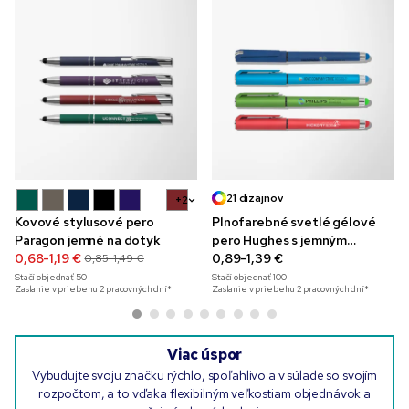
21 dizajnov
+2
Kovové stylusové pero
Plnofarebné svetlé gélové
Paragon jemné na dotyk
pero Hughes s jemným
0,68-1,19 €
povrchom
0,89-1,39 €
0,85-1,49 €
Stačí objednať
50
Stačí objednať
100
Zaslanie v priebehu 2 pracovných dní*
Zaslanie v priebehu 2 pracovných dní*
Viac úspor
Vybudujte svoju značku rýchlo, spoľahlivo a v súlade so svojím
rozpočtom, a to vďaka flexibilným veľkostiam objednávok a