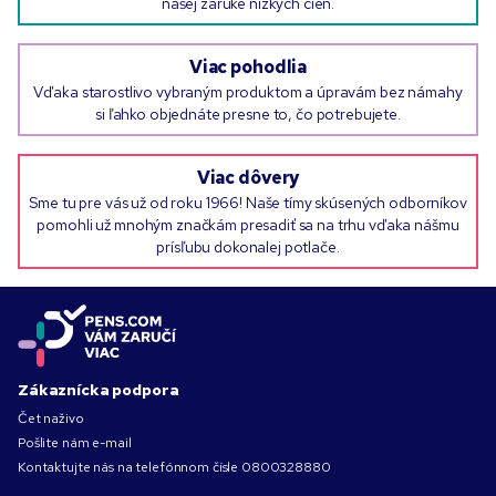
našej záruke nízkych cien.
Viac pohodlia
Vďaka starostlivo vybraným produktom a úpravám bez námahy
si ľahko objednáte presne to, čo potrebujete.
Viac dôvery
Sme tu pre vás už od roku 1966! Naše tímy skúsených odborníkov
pomohli už mnohým značkám presadiť sa na trhu vďaka nášmu
prísľubu dokonalej potlače.
Zákaznícka podpora
Čet naživo
Pošlite nám e-mail
Kontaktujte nás na telefónnom čísle
0800328880