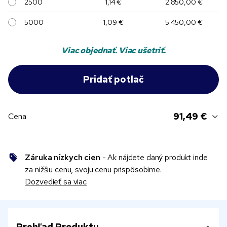
2500
1,14 €
2.850,00 €
5000
1,09 €
5.450,00 €
Viac objednať. Viac ušetriť.
91,49 €
Cena
Záruka nízkych cien
- Ak nájdete daný produkt inde
za nižšiu cenu, svoju cenu prispôsobíme.
Dozvedieť sa viac
Prehľad Produktu