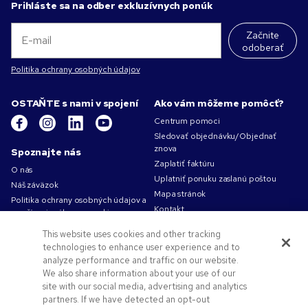
Prihláste sa na odber exkluzívnych ponúk
Začnite
odoberať
Politika ochrany osobných údajov
OSTAŇTE s nami v spojení
Ako vám môžeme pomôcť?
Centrum pomoci
Sledovať objednávku/Objednať
znova
Spoznajte nás
Zaplatiť faktúru
O nás
Uplatniť ponuku zaslanú poštou
Náš záväzok
Mapa stránok
Politika ochrany osobných údajov a
Kontakt
používania súborov cookie
Podmienky používania
This website uses cookies and other tracking
Obchodné podmienky
technologies to enhance user experience and to
Kariéra v Pens.com
analyze performance and traffic on our website.
We also share information about your use of our
Ako vám môžeme pomôcť?
site with our social media, advertising and analytics
partners. If we have detected an opt-out
Reklamné predmety