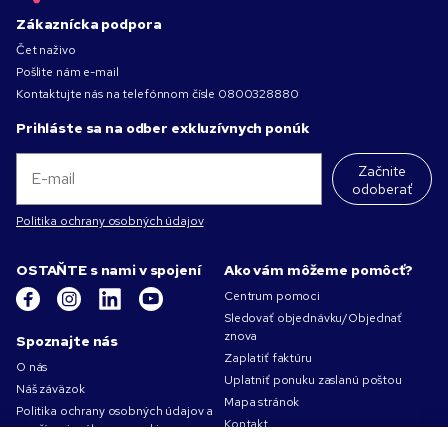
Zákaznícka podpora
Čet naživo
Pošlite nám e-mail
Kontaktujte nás na telefónnom čísle
0800328880
Prihláste sa na odber exkluzívnych ponúk
Začnite
odoberať
Politika ochrany osobných údajov
OSTAŇTE s nami v spojení
Ako vám môžeme pomôcť?
Centrum pomoci
Sledovať objednávku/Objednať
znova
Spoznajte nás
Zaplatiť faktúru
O nás
Uplatniť ponuku zaslanú poštou
Náš záväzok
Mapa stránok
Politika ochrany osobných údajov a
Kontakt
používania súborov cookie