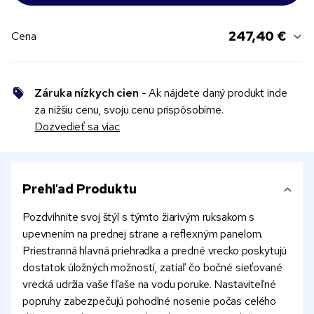
247,40 €
Cena
Záruka nízkych cien
- Ak nájdete daný produkt inde
za nižšiu cenu, svoju cenu prispôsobíme.
Dozvedieť sa viac
Prehľad Produktu
Pozdvihnite svoj štýl s týmto žiarivým ruksakom s
upevnením na prednej strane a reflexným panelom.
Priestranná hlavná priehradka a predné vrecko poskytujú
dostatok úložných možností, zatiaľ čo bočné sieťované
vrecká udržia vaše fľaše na vodu poruke. Nastaviteľné
popruhy zabezpečujú pohodlné nosenie počas celého