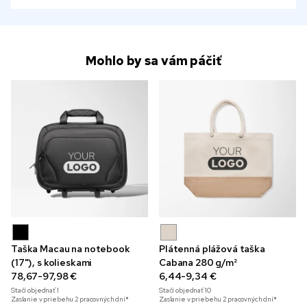
Mohlo by sa vám páčiť
Taška Macau na notebook
Plátenná plážová taška
(17"), s kolieskami
Cabana 280 g/m²
78,67-97,98 €
6,44-9,34 €
Stačí objednať
1
Stačí objednať
10
Zaslanie v priebehu 2 pracovných dní*
Zaslanie v priebehu 2 pracovných dní*