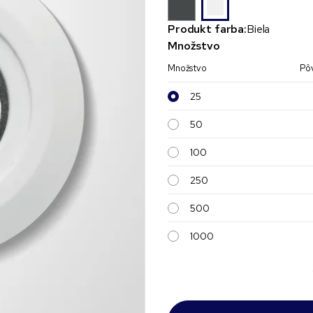
Produkt farba:
Biela
Množstvo
Množstvo
Pô
25
50
100
250
500
1000