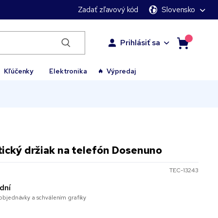
Zadať zľavový kód
Slovensko
Prihlásiť sa
Kľúčenky
Elektronika
Výpredaj
ický držiak na telefón Dosenuno
TEC-13243
dní
bjednávky a schválením grafiky