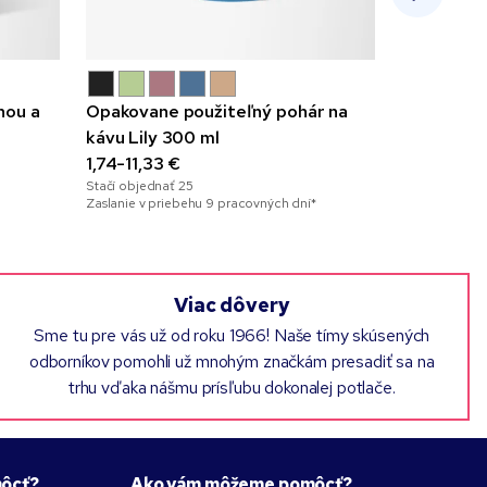
nou a
Opakovane použiteľný pohár na
Fľaša Firt
kávu Lily 300 ml
s gravírov
1,74-11,33 €
6,80-10,5
Stačí objednať
25
Stačí objedna
Zaslanie v priebehu 9 pracovných dní*
Zaslanie v pr
Viac dôvery
Sme tu pre vás už od roku 1966! Naše tímy skúsených
odborníkov pomohli už mnohým značkám presadiť sa na
trhu vďaka nášmu prísľubu dokonalej potlače.
ôcť?
Ako vám môžeme pomôcť?