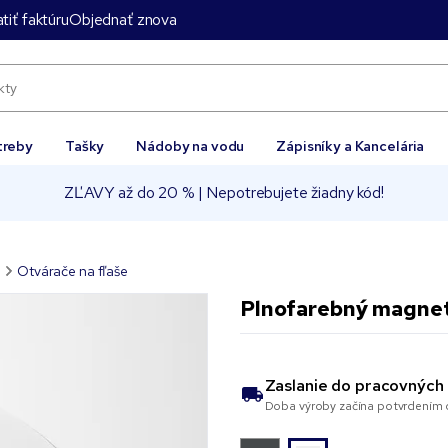
tiť faktúru
Objednať znova
treby
Tašky
Nádoby na vodu
Zápisníky a Kancelária
ZĽAVY až do 20 % | Nepotrebujete žiadny kód!
o
Otvárače na fľaše
Plnofarebný magnet
Zaslanie do
pracovných 
Doba výroby začína potvrdením o