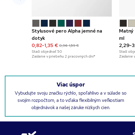
Stylusové pero Alpha jemné na
Matný 
dotyk
ml
0,82-1,35 €
2,29-3
0,96-1,59 €
Stačí objednať
50
Stačí ob
Zaslanie v priebehu 2 pracovných dní*
Zaslanie 
Viac úspor
Vybudujte svoju značku rýchlo, spoľahlivo a v súlade so
svojím rozpočtom, a to vďaka flexibilným veľkostiam
objednávok a našej záruke nízkych cien.