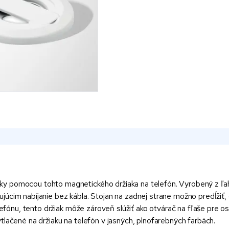
y pomocou tohto magnetického držiaka na telefón. Vyrobený z ľah
úcim nabíjanie bez kábla. Stojan na zadnej strane možno predĺžiť,
elefónu, tento držiak môže zároveň slúžiť ako otvárač na fľaše pre 
tlačené na držiaku na telefón v jasných, plnofarebných farbách.