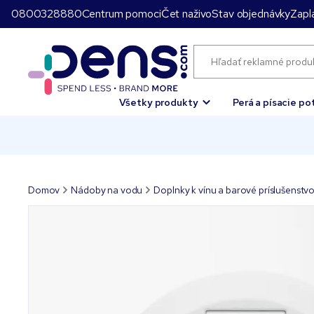
0800328880
Centrum pomoci
Čet naživo
Stav objednávky
Zapla
Všetky produkty
Perá a písacie po
Domov
Nádoby na vodu
Doplnky k vínu a barové príslušenstv