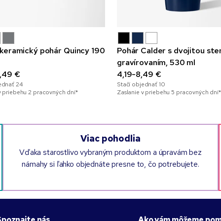
keramický pohár Quincy 190
Pohár Calder s dvojitou ste
gravírovaním, 530 ml
,49 €
4,19-8,49 €
jednať
24
Stačí objednať
10
v priebehu 2 pracovných dní*
Zaslanie v priebehu 5 pracovných dní*
Viac pohodlia
Vďaka starostlivo vybraným produktom a úpravám bez
námahy si ľahko objednáte presne to, čo potrebujete.
Spoznajte nás
Ako vám môžeme pom