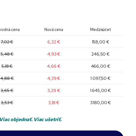
vodná cena
Nová cena
Medzisúčet
7,02 €
6,32 €
158,00 €
5,48 €
4,93 €
246,50 €
5,18 €
4,66 €
466,00 €
4,88 €
4,39 €
1.097,50 €
3,65 €
3,29 €
1.645,00 €
3,53 €
3,18 €
3.180,00 €
Viac objednať. Viac ušetriť.