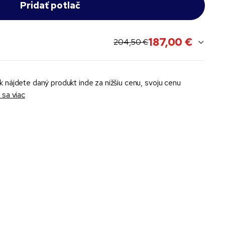
187,00 €
original price:
current sale price:
204,50 €
k nájdete daný produkt inde za nižšiu cenu, svoju cenu
sa viac