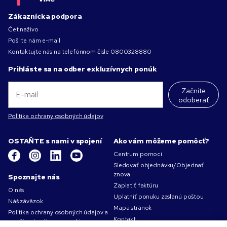
Zákaznícka podpora
Čet naživo
Pošlite nám e-mail
Kontaktujte nás na telefónnom čísle
0800328880
Prihláste sa na odber exkluzívnych ponúk
Začnite
odoberať
Politika ochrany osobných údajov
OSTAŇTE s nami v spojení
Ako vám môžeme pomôcť?
Centrum pomoci
Sledovať objednávku/Objednať
znova
Spoznajte nás
Zaplatiť faktúru
O nás
Uplatniť ponuku zaslanú poštou
Náš záväzok
Mapa stránok
Politika ochrany osobných údajov a
Kontakt
používania súborov cookie