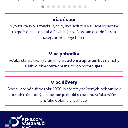
Viac úspor
Vybudujte svoju značku rýchlo, spoľahlivo a v súlade so svojím
rozpočtom, a to vďaka flexibilným veľkostiam objednávok a
našej záruke nízkych cien.
Viac pohodlia
Vďaka starostlivo vybraným produktom a úpravám bez námahy
si ľahko objednáte presne to, čo potrebujete.
Viac dôvery
Sme tu pre vás už od roku 1966! Naše tímy skúsených odborníkov
pomohli už mnohým značkám presadiť sa na trhu vďaka nášmu
prísľubu dokonalej potlače.