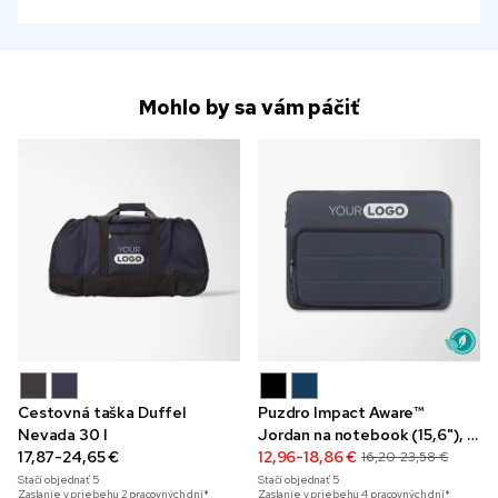
Mohlo by sa vám páčiť
Cestovná taška Duffel
Puzdro Impact Aware™
Nevada 30 l
Jordan na notebook (15,6"), z
17,87-24,65 €
recyklovaného materiálu
12,96-18,86 €
16,20-23,58 €
Stačí objednať
5
Stačí objednať
5
Zaslanie v priebehu 2 pracovných dní*
Zaslanie v priebehu 4 pracovných dní*