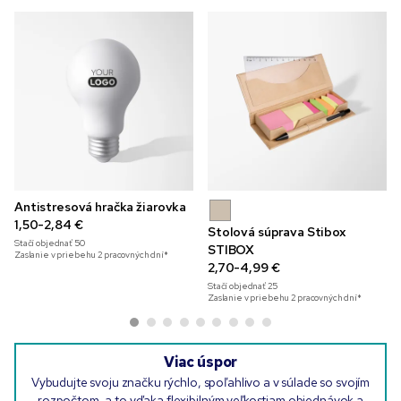
Antistresová hračka žiarovka
1,50-2,84 €
Stolová súprava Stibox
Stačí objednať
50
STIBOX
Zaslanie v priebehu 2 pracovných dní*
2,70-4,99 €
Stačí objednať
25
Zaslanie v priebehu 2 pracovných dní*
Viac úspor
Vybudujte svoju značku rýchlo, spoľahlivo a v súlade so svojím
rozpočtom, a to vďaka flexibilným veľkostiam objednávok a