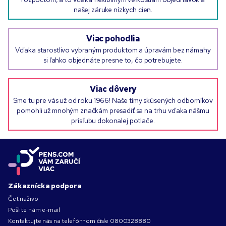
našej záruke nízkych cien.
Viac pohodlia
Vďaka starostlivo vybraným produktom a úpravám bez námahy
si ľahko objednáte presne to, čo potrebujete.
Viac dôvery
Sme tu pre vás už od roku 1966! Naše tímy skúsených odborníkov
pomohli už mnohým značkám presadiť sa na trhu vďaka nášmu
prísľubu dokonalej potlače.
Zákaznícka podpora
Čet naživo
Pošlite nám e-mail
Kontaktujte nás na telefónnom čísle
0800328880