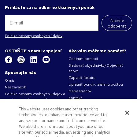
Prihláste sa na odber exkluzívnych ponúk
Začnite
odoberať
Politika ochrany osobných údajov
OSTAŇTE s nami v spojení
Ako vám môžeme pomôcť?
Centrum pomoci
Sledovať objednávku/Objednať
znova
Spoznajte nás
Zaplatiť faktúru
O nás
Uplatniť ponuku zaslanú poštou
Náš záväzok
Mapa stránok
Politika ochrany osobných údajov a
Kontakt
používania súborov cookie
Podmienky používania
This website uses cookies and other tracking
Obchodné podmienky
technologies to enhance user experience and to
Kariéra v Pens.com
analyze performance and traffic on our website.
We also share information about your use of our
Ako vám môžeme pomôcť?
site with our social media, advertising and analytics