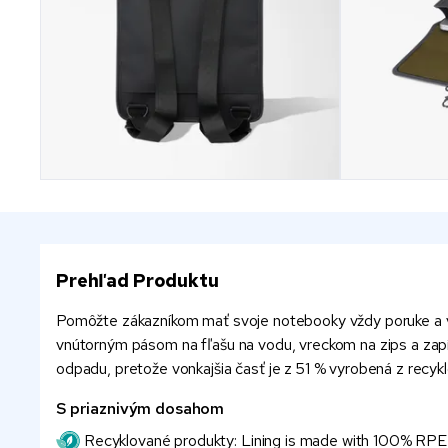
Prehľad Produktu
Pomôžte zákazníkom mať svoje notebooky vždy poruke a v
vnútorným pásom na fľašu na vodu, vreckom na zips a zap
odpadu, pretože vonkajšia časť je z 51 % vyrobená z rec
S priaznivým dosahom
Recyklované produkty: Lining is made with 100% RPET, 