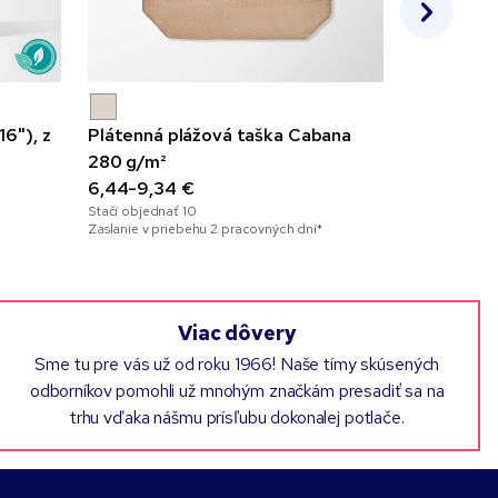
6"), z
Plátenná plážová taška Cabana
15,6-palc
280 g/m²
Case Logic
6,44-9,34 €
70,49-94
Stačí objednať
10
Stačí objedna
Zaslanie v priebehu 2 pracovných dní*
Zaslanie v pr
Viac dôvery
Sme tu pre vás už od roku 1966! Naše tímy skúsených
odborníkov pomohli už mnohým značkám presadiť sa na
trhu vďaka nášmu prísľubu dokonalej potlače.