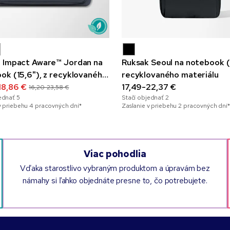
 Impact Aware™ Jordan na
Ruksak Seoul na notebook (1
ok (15,6"), z recyklovaného
recyklovaného materiálu
álu
18,86 €
17,49-22,37 €
16,20-23,58 €
jednať
5
Stačí objednať
2
v priebehu 4 pracovných dní*
Zaslanie v priebehu 2 pracovných dní*
Viac pohodlia
Vďaka starostlivo vybraným produktom a úpravám bez
námahy si ľahko objednáte presne to, čo potrebujete.