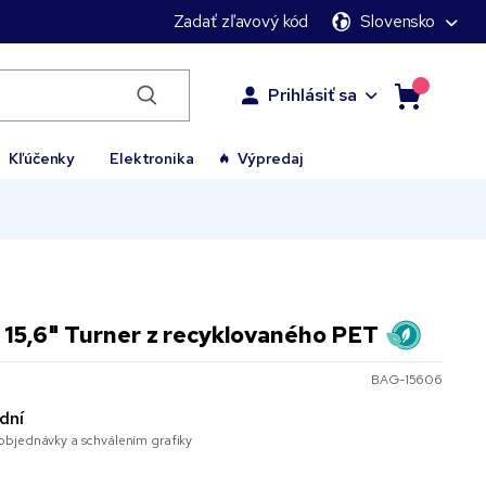
Zadať zľavový kód
Slovensko
Prihlásiť sa
Kľúčenky
Elektronika
Výpredaj
15,6" Turner z recyklovaného PET
BAG-15606
dní
bjednávky a schválením grafiky