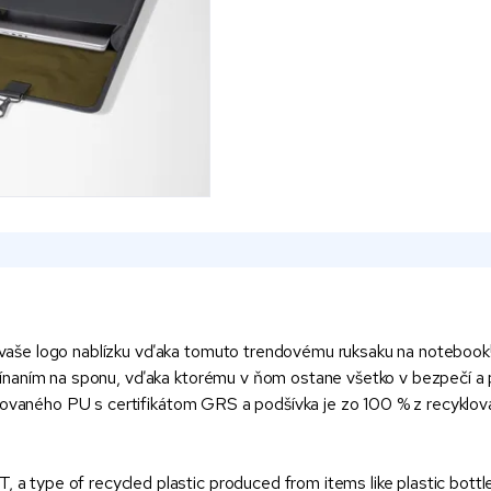
aše logo nablízku vďaka tomuto trendovému ruksaku na notebook!
ínaním na sponu, vďaka ktorému v ňom ostane všetko v bezpečí a 
yklovaného PU s certifikátom GRS a podšívka je zo 100 % z recykl
a type of recycled plastic produced from items like plastic bottle