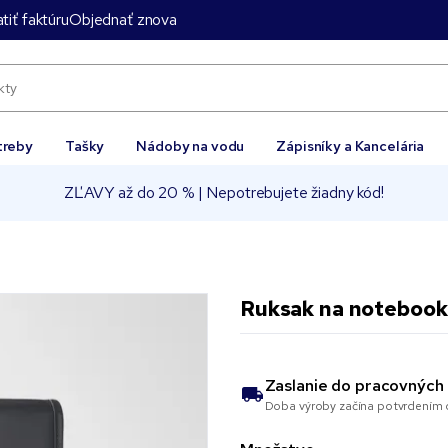
tiť faktúru
Objednať znova
treby
Tašky
Nádoby na vodu
Zápisníky a Kancelária
ZĽAVY až do 20 % | Nepotrebujete žiadny kód!
Ruksak na notebook 
Zaslanie do
pracovných 
Doba výroby začína potvrdením o