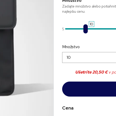
Množstvo
Zadajte množstvo alebo potiahnit
najlepšiu cenu.
10
5
Množstvo
Ušetrite
20,50 €
v po
Cena