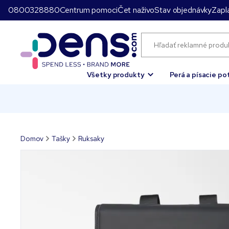
0800328880
Centrum pomoci
Čet naživo
Stav objednávky
Zapla
Všetky produkty
Perá a písacie po
Domov
Tašky
Ruksaky