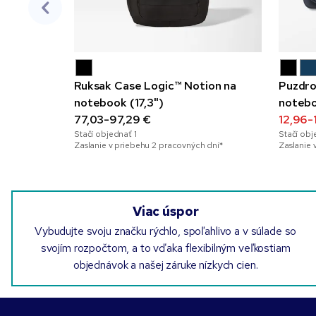
Ruksak Case Logic™ Notion na
Puzdro
notebook (17,3")
notebo
77,03-97,29 €
materi
12,96-
Stačí objednať
1
Stačí ob
Zaslanie v priebehu 2 pracovných dní*
Zaslanie 
Viac úspor
Vybudujte svoju značku rýchlo, spoľahlivo a v súlade so
svojím rozpočtom, a to vďaka flexibilným veľkostiam
objednávok a našej záruke nízkych cien.