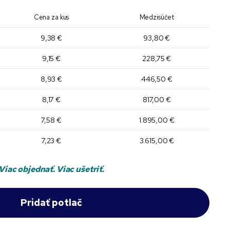
Cena za kus
Medzisúčet
9,38 €
93,80 €
9,15 €
228,75 €
8,93 €
446,50 €
8,17 €
817,00 €
7,58 €
1.895,00 €
7,23 €
3.615,00 €
Viac objednať. Viac ušetriť.