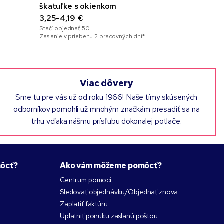
škatuľke s okienkom
Nehrdzave
3,25-4,19 €
10,62-14,
Stačí objednať
50
Stačí objedna
Zaslanie v priebehu 2 pracovných dní*
Zaslanie v pr
Viac dôvery
Sme tu pre vás už od roku 1966! Naše tímy skúsených
odborníkov pomohli už mnohým značkám presadiť sa na
trhu vďaka nášmu prísľubu dokonalej potlače.
ôcť?
Ako vám môžeme pomôcť?
Centrum pomoci
Sledovať objednávku/Objednať znova
Zaplatiť faktúru
Uplatniť ponuku zaslanú poštou