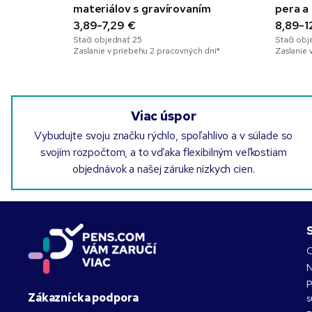
materiálov s gravírovaním
pera a 
3,89-7,29 €
darček
8,89-1
Stačí objednať
25
Stačí ob
Zaslanie v priebehu 2 pracovných dní*
Zaslanie 
Viac úspor
Vybudujte svoju značku rýchlo, spoľahlivo a v súlade so
svojím rozpočtom, a to vďaka flexibilným veľkostiam
objednávok a našej záruke nízkych cien.
O
N
P
Zákaznícka podpora
s