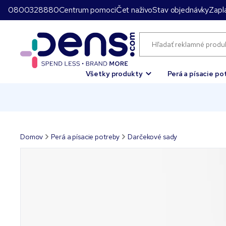
0800328880
Centrum pomoci
Čet naživo
Stav objednávky
Zapla
Všetky produkty
Perá a písacie po
Domov
Perá a písacie potreby
Darčekové sady