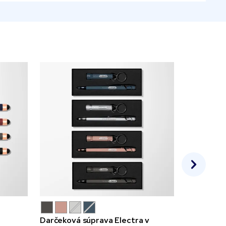
Darčeková súprava Electra v
Parker™ G