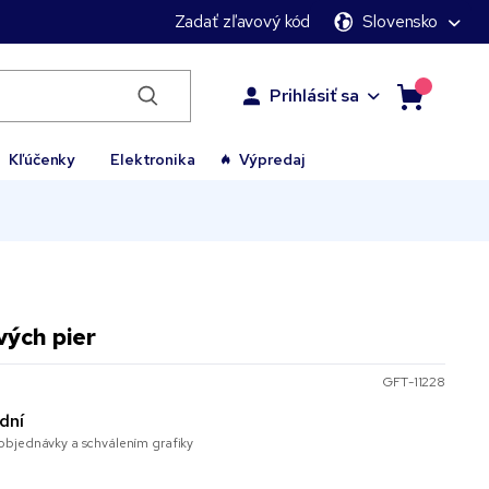
Zadať zľavový kód
Slovensko
Prihlásiť sa
Kľúčenky
Elektronika
Výpredaj
vých pier
GFT-11228
dní
bjednávky a schválením grafiky