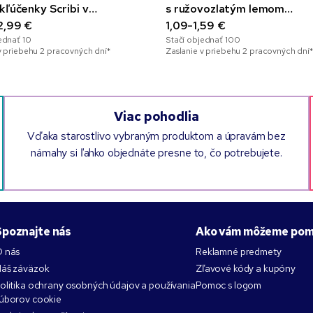
kľúčenky Scribi v
s ružovozlatým lemom
ovej škatuľke
2,99 €
a plnofarebnou potlačou
1,09-1,59 €
jednať
10
Stačí objednať
100
v priebehu 2 pracovných dní*
Zaslanie v priebehu 2 pracovných dní*
Viac pohodlia
Vďaka starostlivo vybraným produktom a úpravám bez
námahy si ľahko objednáte presne to, čo potrebujete.
Spoznajte nás
Ako vám môžeme pom
 nás
Reklamné predmety
áš záväzok
Zľavové kódy a kupóny
olitika ochrany osobných údajov a používania
Pomoc s logom
úborov cookie