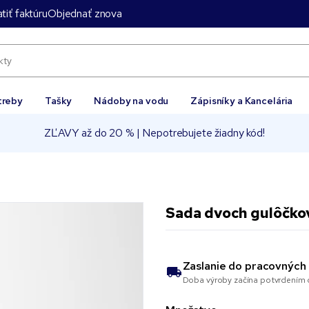
tiť faktúru
Objednať znova
treby
Tašky
Nádoby na vodu
Zápisníky a Kancelária
ZĽAVY až do 20 % | Nepotrebujete žiadny kód!
Sada dvoch gulôčko
Zaslanie do
pracovných 
Doba výroby začína potvrdením o