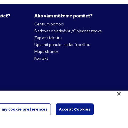
ôcť?
Ako vám môžeme pomôcť?
Centrum pomoci
Sledovať objednávku/Objednať znova
Zaplatiť faktúru
Uplatniť ponuku zaslanú poštou
Mapa stránok
Kontakt
 my cookie preferences
Accept Cookies
lastníkov.
Start
Chat