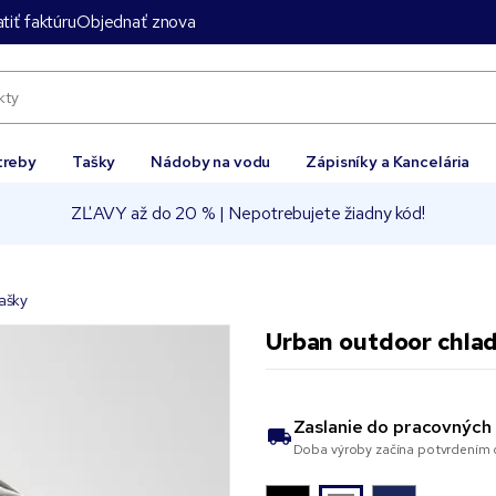
tiť faktúru
Objednať znova
treby
Tašky
Nádoby na vodu
Zápisníky a Kancelária
ZĽAVY až do 20 % | Nepotrebujete žiadny kód!
ašky
Urban outdoor chla
Zaslanie do
pracovných 
Doba výroby začína potvrdením o