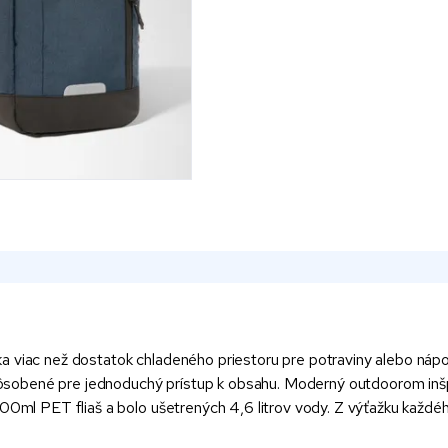
a viac než dostatok chladeného priestoru pre potraviny alebo nápo
sobené pre jednoduchý prístup k obsahu. Moderný outdoorom inšp
 500ml PET fliaš a bolo ušetrených 4,6 litrov vody. Z výťažku kaž