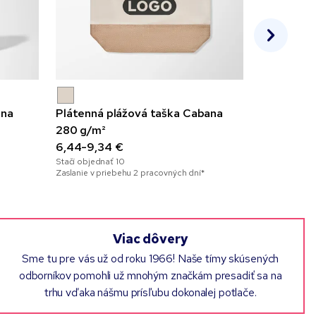
 na
Plátenná plážová taška Cabana
Školský o
280 g/m²
3,48-19,9
Stačí objedna
6,44-9,34 €
Zaslanie v pr
Stačí objednať
10
Zaslanie v priebehu 2 pracovných dní*
Viac dôvery
Sme tu pre vás už od roku 1966! Naše tímy skúsených
odborníkov pomohli už mnohým značkám presadiť sa na
trhu vďaka nášmu prísľubu dokonalej potlače.