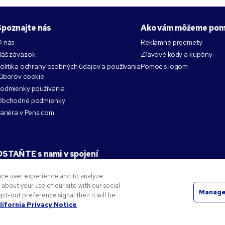
Spoznajte nás
Ako vám môžeme pom
 nás
Reklamné predmety
áš záväzok
Zľavové kódy a kupóny
olitika ochrany osobných údajov a používania
Pomoc s logom
úborov cookie
odmienky používania
bchodné podmienky
ariéra v Pens.com
OSTAŇTE s nami v spojení
nce user experience and to analyze
bout your use of our site with our social
Manage
pt-out preference signal then it will be
né známky spoločnosti National Pen. Všetky ostatné ochranné známky sú majetkom ich príslušných v
lifornia Privacy Notice