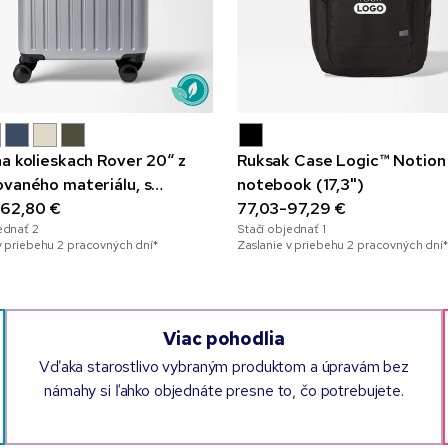
na kolieskach Rover 20“ z
Ruksak Case Logic™ Notion
ovaného materiálu, s
notebook (17,3")
ovaním
62,80 €
77,03-97,29 €
jednať
2
Stačí objednať
1
v priebehu 2 pracovných dní*
Zaslanie v priebehu 2 pracovných dní*
Viac pohodlia
Vďaka starostlivo vybraným produktom a úpravám bez
námahy si ľahko objednáte presne to, čo potrebujete.