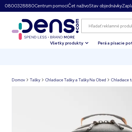
0800328880
Centrum pomoci
Čet naživo
Stav objednávky
Zapla
Všetky produkty
Perá a písacie po
Domov
Tašky
Chladiace Tašky a Tašky Na Obed
Chladiace t