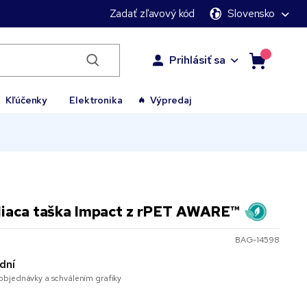
Zadať zľavový kód
Slovensko
Prihlásiť sa
Kľúčenky
Elektronika
Výpredaj
diaca taška Impact z rPET AWARE™
BAG-14598
dní
bjednávky a schválením grafiky