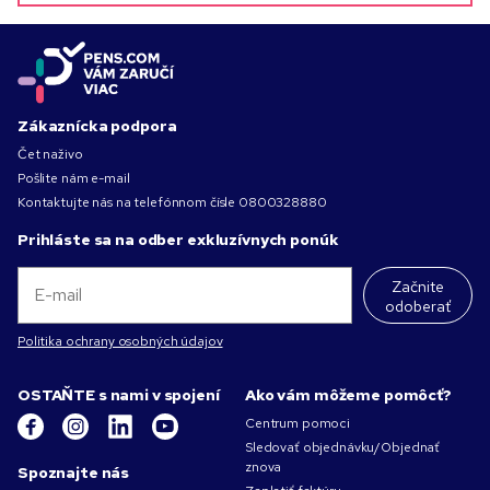
Zákaznícka podpora
Čet naživo
Pošlite nám e-mail
Kontaktujte nás na telefónnom čísle
0800328880
Prihláste sa na odber exkluzívnych ponúk
Začnite
odoberať
Politika ochrany osobných údajov
OSTAŇTE s nami v spojení
Ako vám môžeme pomôcť?
Centrum pomoci
Sledovať objednávku/Objednať
znova
Spoznajte nás