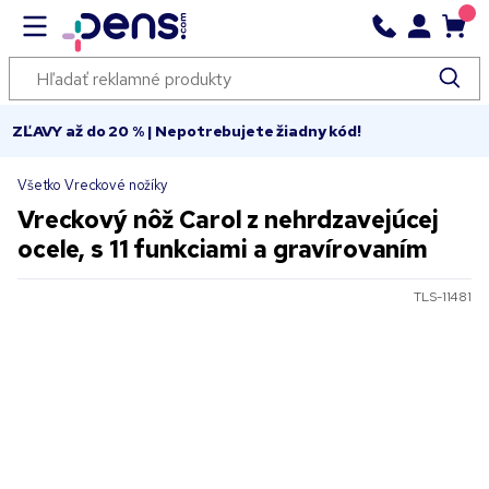
ZĽAVY až do 20 % | Nepotrebujete žiadny kód!
Všetko Vreckové nožíky
Vreckový nôž Carol z nehrdzavejúcej
ocele, s 11 funkciami a gravírovaním
TLS-11481