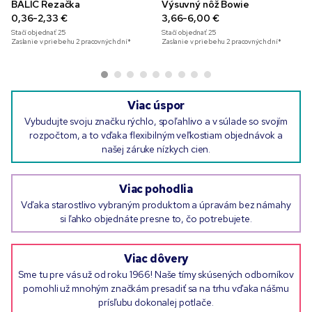
BALIC Rezačka
Výsuvný nôž Bowie
0,36-2,33 €
3,66-6,00 €
Stačí objednať
25
Stačí objednať
25
Zaslanie v priebehu 2 pracovných dní*
Zaslanie v priebehu 2 pracovných dní*
Viac úspor
Vybudujte svoju značku rýchlo, spoľahlivo a v súlade so svojím
rozpočtom, a to vďaka flexibilným veľkostiam objednávok a
našej záruke nízkych cien.
Viac pohodlia
Vďaka starostlivo vybraným produktom a úpravám bez námahy
si ľahko objednáte presne to, čo potrebujete.
Viac dôvery
Sme tu pre vás už od roku 1966! Naše tímy skúsených odborníkov
pomohli už mnohým značkám presadiť sa na trhu vďaka nášmu
prísľubu dokonalej potlače.