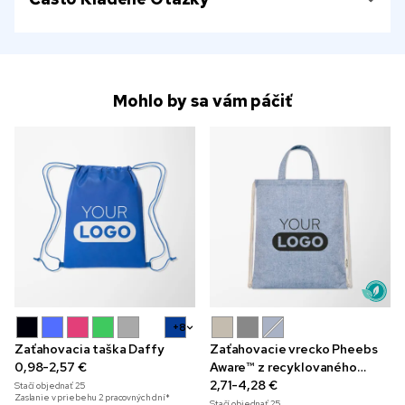
Mohlo by sa vám páčiť
+8
Zaťahovacia taška Daffy
Zaťahovacie vrecko Pheebs
0,98-2,57 €
Aware™ z recyklovaného
materiálu 150 g/m²
2,71-4,28 €
Stačí objednať
25
Zaslanie v priebehu 2 pracovných dní*
Stačí objednať
25