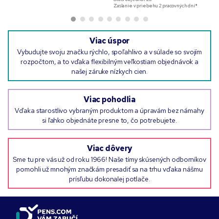
Zaslanie v priebehu 2 pracovných dní*
Viac úspor
Vybudujte svoju značku rýchlo, spoľahlivo a v súlade so svojím
rozpočtom, a to vďaka flexibilným veľkostiam objednávok a
našej záruke nízkych cien.
Viac pohodlia
Vďaka starostlivo vybraným produktom a úpravám bez námahy
si ľahko objednáte presne to, čo potrebujete.
Viac dôvery
Sme tu pre vás už od roku 1966! Naše tímy skúsených odborníkov
pomohli už mnohým značkám presadiť sa na trhu vďaka nášmu
prísľubu dokonalej potlače.