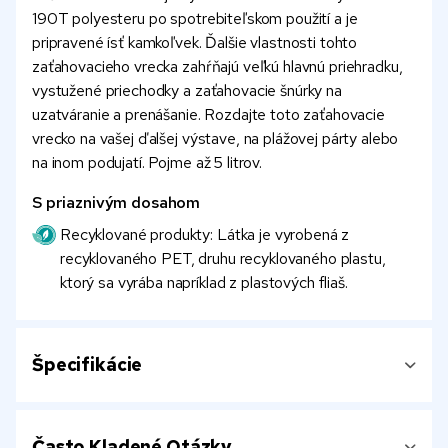
190T polyesteru po spotrebiteľskom použití a je
pripravené ísť kamkoľvek. Ďalšie vlastnosti tohto
zaťahovacieho vrecka zahŕňajú veľkú hlavnú priehradku,
vystužené priechodky a zaťahovacie šnúrky na
uzatváranie a prenášanie. Rozdajte toto zaťahovacie
vrecko na vašej ďalšej výstave, na plážovej párty alebo
na inom podujatí. Pojme až 5 litrov.
S priaznivým dosahom
Recyklované produkty: Látka je vyrobená z
recyklovaného PET, druhu recyklovaného plastu,
ktorý sa vyrába napríklad z plastových fliaš.
Špecifikácie
Často Kladené Otázky