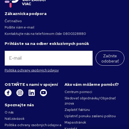
Zákaznícka podpora
Čet naživo
Pošlite nám e-mail
Kontaktujte nás na telefónnom čísle
0800328880
Prihláste sa na odber exkluzívnych ponúk
Začnite
odoberať
Politika ochrany osobných údajov
OSTAŇTE s nami v spojení
Ako vám môžeme pomôcť?
Centrum pomoci
Sledovať objednávku/Objednať
znova
Spoznajte nás
Zaplatiť faktúru
O nás
Uplatniť ponuku zaslanú poštou
Náš záväzok
Mapa stránok
Politika ochrany osobných údajov a
Kontakt