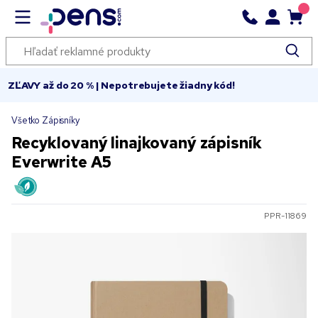
ZĽAVY až do 20 % | Nepotrebujete žiadny kód!
Všetko Zápisníky
Recyklovaný linajkovaný zápisník
Everwrite A5
PPR-11869