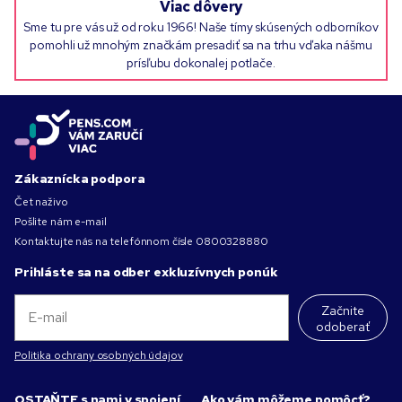
Viac dôvery
Sme tu pre vás už od roku 1966! Naše tímy skúsených odborníkov
pomohli už mnohým značkám presadiť sa na trhu vďaka nášmu
prísľubu dokonalej potlače.
Zákaznícka podpora
Čet naživo
Pošlite nám e-mail
Kontaktujte nás na telefónnom čísle
0800328880
Prihláste sa na odber exkluzívnych ponúk
Začnite
odoberať
Politika ochrany osobných údajov
OSTAŇTE s nami v spojení
Ako vám môžeme pomôcť?