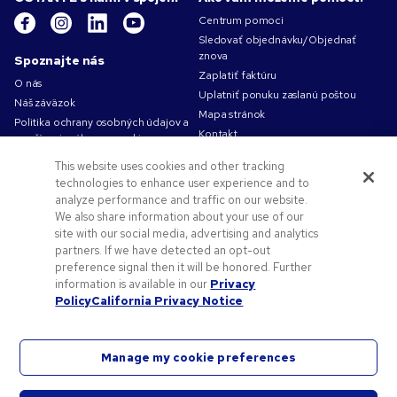
Centrum pomoci
Sledovať objednávku/Objednať
znova
Spoznajte nás
Zaplatiť faktúru
O nás
Uplatniť ponuku zaslanú poštou
Náš záväzok
Mapa stránok
Politika ochrany osobných údajov a
Kontakt
používania súborov cookie
Podmienky používania
This website uses cookies and other tracking
Obchodné podmienky
technologies to enhance user experience and to
Kariéra v Pens.com
analyze performance and traffic on our website.
We also share information about your use of our
Ako vám môžeme pomôcť?
site with our social media, advertising and analytics
partners. If we have detected an opt-out
Reklamné predmety
preference signal then it will be honored. Further
Zľavové kódy a kupóny
information is available in our
Privacy
Pomoc s logom
Policy
California Privacy Notice
Manage my cookie preferences
©
2026
National Pen Company. Všetky práva vyhradené. Pens.com a príslušné logo sú