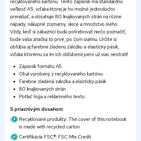
recyklovaného kartónu. Tento zápisník má štandardnú
veľkosť A5, vďaka ktorej je ho možné jednoducho
prenášať, a obsahuje 80 linajkovaných strán na rôzne
nápady, nákupné zoznamy, skice a množstvo iného.
Vždy, keď si zákazníci budú potrebovať niečo poznačiť,
bude vaša značka to prvé, po čom siahnu. Určite si
obľúbia aj farebne zladenú záložku a elastický pásik,
vďaka ktorému sa im ich obľúbené pero už viac nestratí!
Zápisník formátu A5
Obal vyrobený z recyklovaného kartónu
Farebne zladená záložka a elastický pásik
80 linajkovaných strán
Potlač loga a reklamného textu
S priaznivým dosahom
Recyklované produkty: The cover of this notebook
is made with recycled carton.
Certifikácia FSC®: FSC Mix Credit