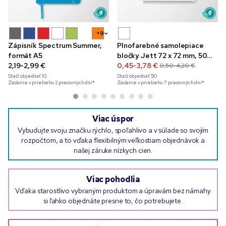
+9
Zápisník Spectrum Summer,
Plnofarebné samolepiace
formát A5
bločky Jett 72 x 72 mm, 50
2,19-2,99 €
listov
0,45-3,78 €
0,50-4,20 €
Stačí objednať
10
Stačí objednať
50
Zaslanie v priebehu 2 pracovných dní*
Zaslanie v priebehu 7 pracovných dní*
Viac úspor
Vybudujte svoju značku rýchlo, spoľahlivo a v súlade so svojím
rozpočtom, a to vďaka flexibilným veľkostiam objednávok a
našej záruke nízkych cien.
Viac pohodlia
Vďaka starostlivo vybraným produktom a úpravám bez námahy
si ľahko objednáte presne to, čo potrebujete.