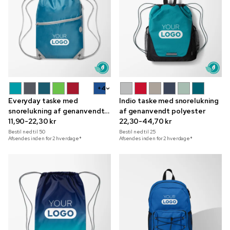
+4
Everyday taske med
Indio taske med snorelukning
snorelukning af genanvendte
af genanvendt polyester
materialer
11,90-22,30 kr
22,30-44,70 kr
Bestil ned til
50
Bestil ned til
25
Afsendes inden for 2 hverdage*
Afsendes inden for 2 hverdage*