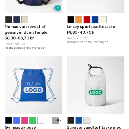
Nomad væskevest af
Linsey sportsbæltetaske
genanvendt materiale
14,80-40,70 kr
56,30-83,70 kr
Bestil ned til
25
Afsendes inden for 3 hverdage*
Bestil ned til
25
Afsendes inden for 3 hverdage*
+8
Gymnastik pose
Survivor vandtæt taske med