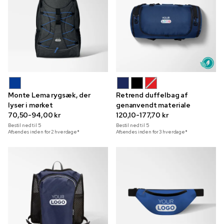
Monte Lema rygsæk, der
Retrend duffelbag af
lyser i mørket
genanvendt materiale
70,50-94,00 kr
120,10-177,70 kr
Bestil ned til
5
Bestil ned til
5
Afsendes inden for 2 hverdage*
Afsendes inden for 3 hverdage*