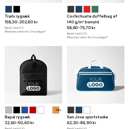
Trails rygsæk
Cochichuate duffelbag af
158,30-202,60 kr
140 g/m² bomuld
58,80-75,70 kr
Bestil ned til
2
Afsendes inden for 2 hverdage*
Bestil ned til
10
Afsendes inden for 2 hverdage*
+5
Bapal rygsæk
San Jose sportstaske
32,60-50,60 kr
62,30-86,90 kr
Bestil ned til
10
Bestil ned til
10