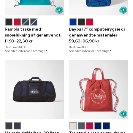
Rambla taske med
Bayou 17” computerrygsæk i
snorelukning af genanvendte
genanvendte materialer
materialer
11,90-22,30 kr
59,60-96,90 kr
Bestil ned til
50
Bestil ned til
10
Afsendes inden for 2 hverdage*
Afsendes inden for 2 hverdage*