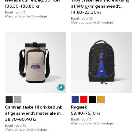
Nevada duffelbag, 30 liter
Troy taske med snorelukning
133,30-183,80 kr
af 140 g/m² genanvendt
bomuld
14,80-23,30 kr
Bestil ned til
5
Afsendes inden for 2 hverdage*
Bestil ned til
50
Afsendes inden for 2 hverdage*
Caravan taske til drikkedunk
Rygsæk
af genanvendt materiale med
59,40-75,10 kr
tryk i fuld farve
38,70-60,40 kr
Bestil ned til
5
Afsendes inden for 2 hverdage*
Bestil ned til
10
Afsendes inden for 2 hverdage*