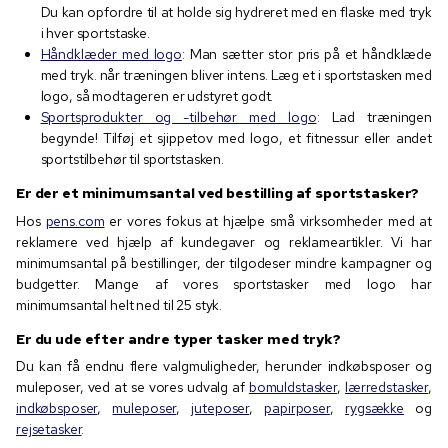
Du kan opfordre til at holde sig hydreret med en flaske med tryk
i hver sportstaske.
Håndklæder med logo
: Man sætter stor pris på et håndklæde
med tryk. når træningen bliver intens. Læg et i sportstasken med
logo, så modtageren er udstyret godt.
Sportsprodukter og -tilbehør med logo
: Lad træningen
begynde! Tilføj et sjippetov med logo, et fitnessur eller andet
sportstilbehør til sportstasken.
Er der et minimumsantal ved bestilling af sportstasker?
Hos
pens.com
er vores fokus at hjælpe små virksomheder med at
reklamere ved hjælp af kundegaver og reklameartikler. Vi har
minimumsantal på bestillinger, der tilgodeser mindre kampagner og
budgetter. Mange af vores sportstasker med logo har
minimumsantal helt ned til 25 styk.
Er du ude efter andre typer tasker med tryk?
Du kan få endnu flere valgmuligheder, herunder indkøbsposer og
muleposer, ved at se vores udvalg af
bomuldstasker
,
lærredstasker
,
indkøbsposer
,
muleposer
,
juteposer
,
papirposer
,
rygsække
og
rejsetasker
.