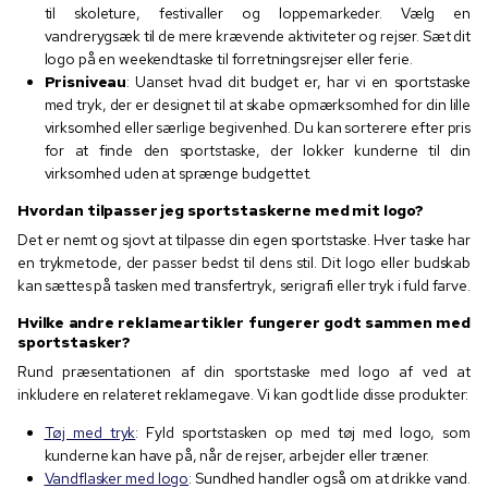
til skoleture, festivaller og loppemarkeder. Vælg en
vandrerygsæk til de mere krævende aktiviteter og rejser. Sæt dit
logo på en weekendtaske til forretningsrejser eller ferie.
Prisniveau
: Uanset hvad dit budget er, har vi en sportstaske
med tryk, der er designet til at skabe opmærksomhed for din lille
virksomhed eller særlige begivenhed. Du kan sorterere efter pris
for at finde den sportstaske, der lokker kunderne til din
virksomhed uden at sprænge budgettet.
Hvordan tilpasser jeg sportstaskerne med mit logo?
Det er nemt og sjovt at tilpasse din egen sportstaske. Hver taske har
en trykmetode, der passer bedst til dens stil. Dit logo eller budskab
kan sættes på tasken med transfertryk, serigrafi eller tryk i fuld farve.
Hvilke andre reklameartikler fungerer godt sammen med
sportstasker?
Rund præsentationen af din sportstaske med logo af ved at
inkludere en relateret reklamegave. Vi kan godt lide disse produkter:
Tøj med tryk
: Fyld sportstasken op med tøj med logo, som
kunderne kan have på, når de rejser, arbejder eller træner.
Vandflasker med logo
: Sundhed handler også om at drikke vand.