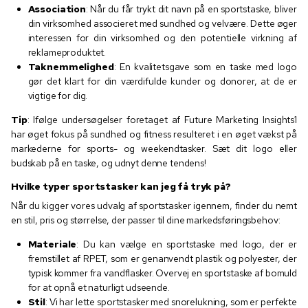
Association
: Når du får trykt dit navn på en sportstaske, bliver
din virksomhed associeret med sundhed og velvære. Dette øger
interessen for din virksomhed og den potentielle virkning af
reklameproduktet.
Taknemmelighed
: En kvalitetsgave som en taske med logo
gør det klart for din værdifulde kunder og donorer, at de er
vigtige for dig.
Tip
: Ifølge undersøgelser foretaget af Future Marketing Insights1
har øget fokus på sundhed og fitness resulteret i en øget vækst på
markederne for sports- og weekendtasker. Sæt dit logo eller
budskab på en taske, og udnyt denne tendens!
Hvilke typer sportstasker kan jeg få tryk på?
Når du kigger vores udvalg af sportstasker igennem, finder du nemt
en stil, pris og størrelse, der passer til dine markedsføringsbehov:
Materiale
: Du kan vælge en sportstaske med logo, der er
fremstillet af RPET, som er genanvendt plastik og polyester, der
typisk kommer fra vandflasker. Overvej en sportstaske af bomuld
for at opnå et naturligt udseende.
Stil
: Vi har lette sportstasker med snorelukning, som er perfekte