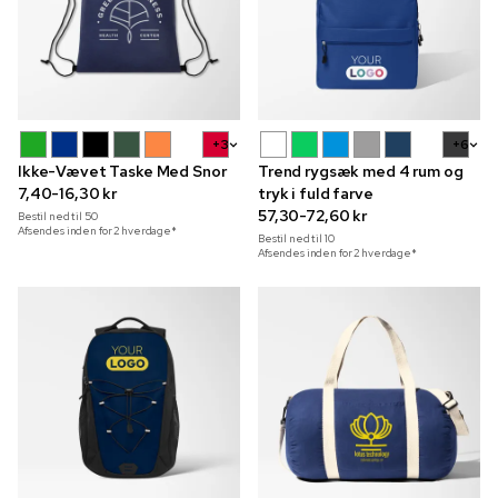
+3
+6
Ikke-Vævet Taske Med Snor
Trend rygsæk med 4 rum og
7,40-16,30 kr
tryk i fuld farve
57,30-72,60 kr
Bestil ned til
50
Afsendes inden for 2 hverdage*
Bestil ned til
10
Afsendes inden for 2 hverdage*