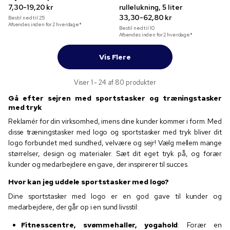
7,30-19,20 kr
rullelukning, 5 liter
33,30-62,80 kr
Bestil ned til
25
Afsendes inden for 2 hverdage*
Bestil ned til
10
Afsendes inden for 2 hverdage*
Vis Flere
Viser 1 - 24 af 80 produkter
Gå efter sejren med sportstasker og træningstasker
med tryk
Reklamér for din virksomhed, imens dine kunder kommer i form. Med
disse træningstasker med logo og sportstasker med tryk bliver dit
logo forbundet med sundhed, velvære og sejr! Vælg mellem mange
størrelser, design og materialer. Sæt dit eget tryk på, og forær
kunder og medarbejdere en gave, der inspirerer til succes.
Hvor kan jeg uddele sportstasker med logo?
Dine sportstasker med logo er en god gave til kunder og
medarbejdere, der går op i en sund livsstil:
Fitnesscentre, svømmehaller, yogahold
: Forær en