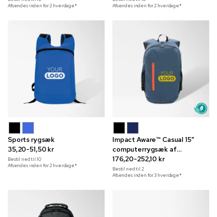
Afsendes inden for 2 hverdage*
Afsendes inden for 2 hverdage*
Sports rygsæk
Impact Aware™ Casual 15"
35,20-51,50 kr
computerrygsæk af
genanvendt materiale
176,20-252,10 kr
Bestil ned til
10
Afsendes inden for 2 hverdage*
Bestil ned til
2
Afsendes inden for 3 hverdage*