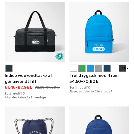
+6
Indico weekendtaske af
Trend rygsæk med 4 rum
genanvendt filt
54,50-70,80 kr
61,46-82,96 kr
72,30-97,60 kr
Bestil ned til
10
Afsendes inden for 2 hverdage*
Bestil ned til
5
Afsendes inden for 2 hverdage*