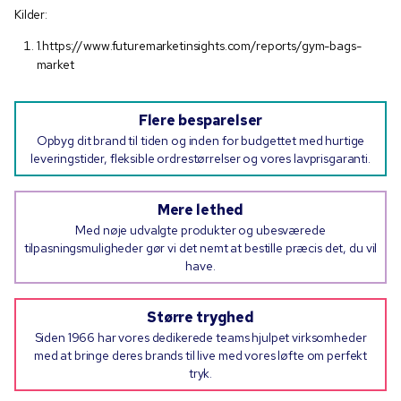
Kilder:
1.https://www.futuremarketinsights.com/reports/gym-bags-
market
Flere besparelser
Opbyg dit brand til tiden og inden for budgettet med hurtige
leveringstider, fleksible ordrestørrelser og vores lavprisgaranti.
Mere lethed
Med nøje udvalgte produkter og ubesværede
tilpasningsmuligheder gør vi det nemt at bestille præcis det, du vil
have.
Større tryghed
Siden 1966 har vores dedikerede teams hjulpet virksomheder
med at bringe deres brands til live med vores løfte om perfekt
tryk.