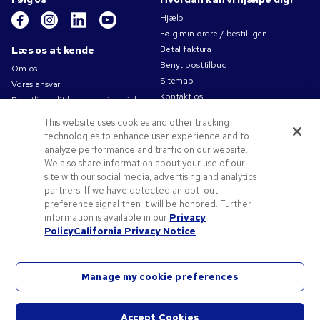
Hjælp
Følg min ordre / bestil igen
Læs os at kende
Betal faktura
Benyt posttilbud
Om os
Sitemap
Vores ansvar
Kontakt os
Privatlivspolitik og cookiepolitik
Brugsvilkår
This website uses cookies and other tracking
Salgsbetingelser
technologies to enhance user experience and to
Karriere i Pens.com
analyze performance and traffic on our website.
We also share information about your use of our
Tilbud og ressourcer
site with our social media, advertising and analytics
Reklameartikler
partners. If we have detected an opt-out
preference signal then it will be honored. Further
Rabatkoder og -kuponer
information is available in our
Privacy
Logoideer
Policy
California Privacy Notice
Manage my cookie preferences
©
2026
National Pen Company. Alle rettigheder forbeholdes. Pens.com og dets logo er
varemærker tilhørende National Pen Company. Alle andre varemærker tilhører deres
Accept Cookies