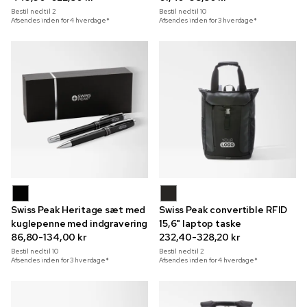
Bestil ned til
2
Bestil ned til
10
Afsendes inden for 4 hverdage*
Afsendes inden for 3 hverdage*
Swiss Peak Heritage sæt med
Swiss Peak convertible RFID
kuglepenne med indgravering
15,6" laptop taske
86,80-134,00 kr
232,40-328,20 kr
Bestil ned til
10
Bestil ned til
2
Afsendes inden for 3 hverdage*
Afsendes inden for 4 hverdage*