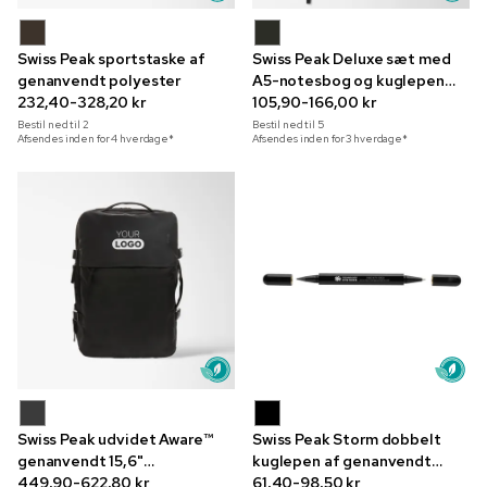
Swiss Peak sportstaske af
Swiss Peak Deluxe sæt med
genanvendt polyester
A5-notesbog og kuglepen
232,40-328,20 kr
med indgravering
105,90-166,00 kr
Bestil ned til
2
Bestil ned til
5
Afsendes inden for 4 hverdage*
Afsendes inden for 3 hverdage*
Swiss Peak udvidet Aware™
Swiss Peak Storm dobbelt
genanvendt 15,6"
kuglepen af genanvendt
computertaske
449,90-622,80 kr
aluminium
61,40-98,50 kr