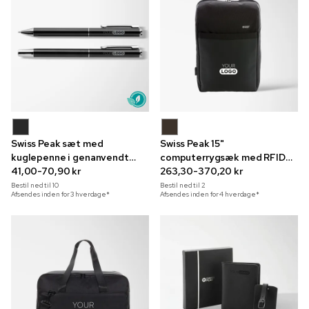
Swiss Peak sæt med
Swiss Peak 15"
kuglepenne i genanvendt
computerrygsæk med RFID
cedertræ med indgravering
41,00-70,90 kr
og USB
263,30-370,20 kr
Bestil ned til
10
Bestil ned til
2
Afsendes inden for 3 hverdage*
Afsendes inden for 4 hverdage*