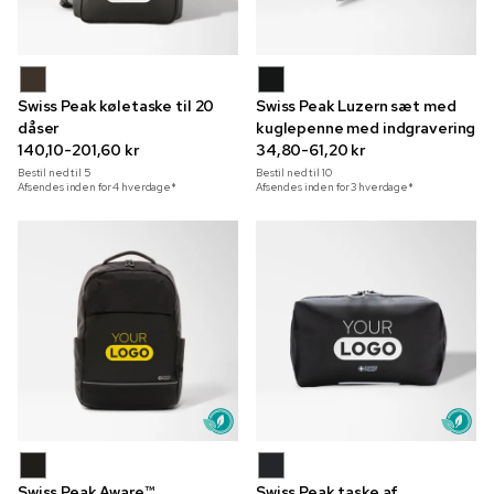
Swiss Peak køletaske til 20
Swiss Peak Luzern sæt med
dåser
kuglepenne med indgravering
140,10-201,60 kr
34,80-61,20 kr
Bestil ned til
5
Bestil ned til
10
Afsendes inden for 4 hverdage*
Afsendes inden for 3 hverdage*
Swiss Peak Aware™
Swiss Peak taske af