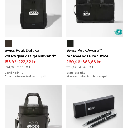
Swiss Peak Deluxe
Swiss Peak Aware™
kølerygsæk af genanvendt
renanvendt Executive
polyester
155,92-222,32 kr
convertible 15,6"
260,48-363,68 kr
194,90-277,90 kr
computertaske
325,60-454,60 kr
Bestil ned til
2
Bestil ned til
2
Afsendes inden for 4 hverdage*
Afsendes inden for 4 hverdage*