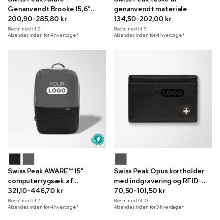
Genanvendt Brooke 15,6"
genanvendt materiale
computertaske
200,90-285,80 kr
134,50-202,00 kr
Bestil ned til
2
Bestil ned til
5
Afsendes inden for 4 hverdage*
Afsendes inden for 4 hverdage*
Swiss Peak AWARE™ 15"
Swiss Peak Opus kortholder
computerrygsæk af
med indgravering og RFID-
genanvendt materiale med
321,10-446,70 kr
beskyttelse
70,50-101,50 kr
RFID-beskyttelse
Bestil ned til
2
Bestil ned til
10
Afsendes inden for 4 hverdage*
Afsendes inden for 3 hverdage*