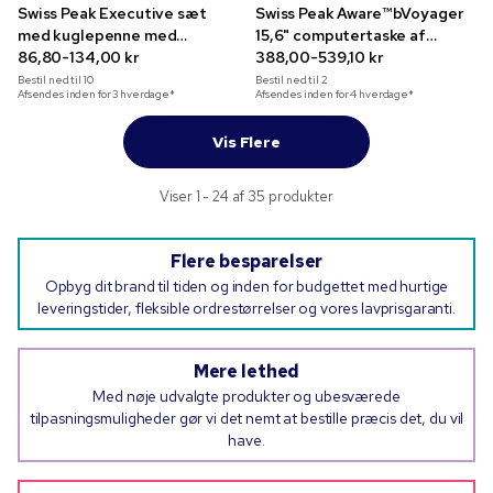
Swiss Peak Executive sæt
Swiss Peak Aware™bVoyager
med kuglepenne med
15,6" computertaske af
indgravering
86,80-134,00 kr
genanvendt materiale
388,00-539,10 kr
Bestil ned til
10
Bestil ned til
2
Afsendes inden for 3 hverdage*
Afsendes inden for 4 hverdage*
Vis Flere
Viser 1 - 24 af 35 produkter
Flere besparelser
Opbyg dit brand til tiden og inden for budgettet med hurtige
leveringstider, fleksible ordrestørrelser og vores lavprisgaranti.
Mere lethed
Med nøje udvalgte produkter og ubesværede
tilpasningsmuligheder gør vi det nemt at bestille præcis det, du vil
have.