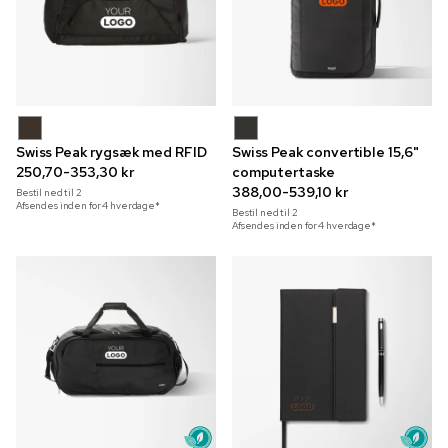
Swiss Peak rygsæk med RFID
Swiss Peak convertible 15,6"
250,70-353,30 kr
computertaske
388,00-539,10 kr
Bestil ned til
2
Afsendes inden for 4 hverdage*
Bestil ned til
2
Afsendes inden for 4 hverdage*