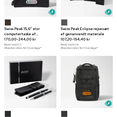
Swiss Peak 15,6" stor
Swiss Peak Eclipse rejsesæt
computertaske af
af genanvendt materiale
genanvendt polyester
170,00-244,00 kr
107,20-154,40 kr
Bestil ned til
2
Bestil ned til
10
Afsendes inden for 3 hverdage*
Afsendes inden for 3 hverdage*