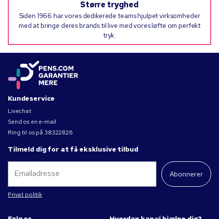
Større tryghed
Siden 1966 har vores dedikerede teams hjulpet virksomheder
med at bringe deres brands til live med vores løfte om perfekt
tryk.
Kundeservice
Livechat
Send os en e-mail
Ring til os på
38322826
Tilmeld dig for at få eksklusive tilbud
Abonnerer
Privat politik
Følg os
Hvordan kan vi hjælpe dig?