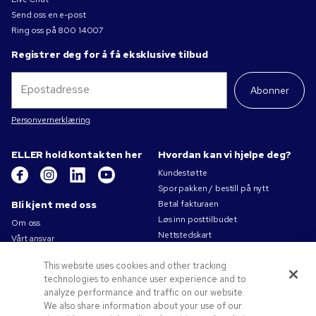
Send oss en e-post
Ring oss på
800 14007
Registrer deg for å få eksklusive tilbud
Abonner
Personvernerklæring
ELLER hold kontakten her
Hvordan kan vi hjelpe deg?
Kundestøtte
Spor pakken / bestill på nytt
Bli kjent med oss
Betal fakturaen
Løs inn posttilbudet
Om oss
Nettstedskart
Vårt ansvar
Kontakt oss
Personvernerklæring
This website uses cookies and other tracking
Bruksvilkår
technologies to enhance user experience and to
Salgsbetingelser
analyze performance and traffic on our website.
Jobb for Pens.com
We also share information about your use of our