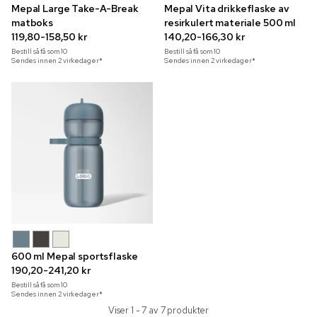
Mepal Large Take-A-Break
Mepal Vita drikkeflaske av
matboks
resirkulert materiale 500 ml
119,80-158,50 kr
140,20-166,30 kr
Bestill så få som
10
Bestill så få som
10
Sendes innen 2 virkedager*
Sendes innen 2 virkedager*
600 ml Mepal sportsflaske
190,20-241,20 kr
Bestill så få som
10
Sendes innen 2 virkedager*
Viser 1 - 7 av 7 produkter