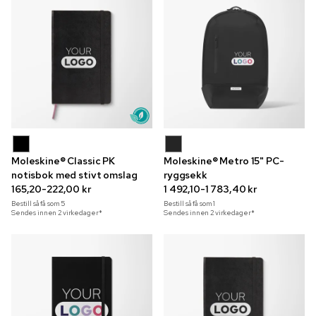
Moleskine® Classic PK
Moleskine® Metro 15" PC-
notisbok med stivt omslag
ryggsekk
165,20-222,00 kr
1 492,10-1 783,40 kr
Bestill så få som
5
Bestill så få som
1
Sendes innen 2 virkedager*
Sendes innen 2 virkedager*