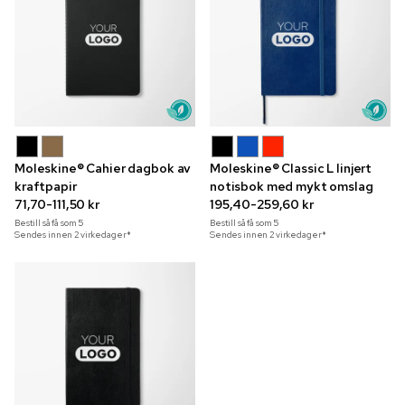
Moleskine® Cahier dagbok av
Moleskine® Classic L linjert
kraftpapir
notisbok med mykt omslag
71,70-111,50 kr
195,40-259,60 kr
Bestill så få som
5
Bestill så få som
5
Sendes innen 2 virkedager*
Sendes innen 2 virkedager*