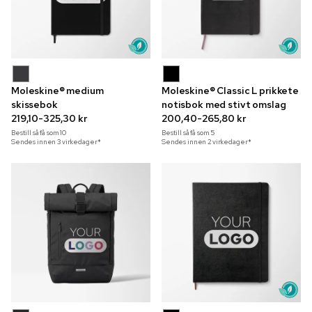
Moleskine® medium
Moleskine® Classic L prikkete
skissebok
notisbok med stivt omslag
219,10-325,30 kr
200,40-265,80 kr
Bestill så få som
10
Bestill så få som
5
Sendes innen 3 virkedager*
Sendes innen 2 virkedager*