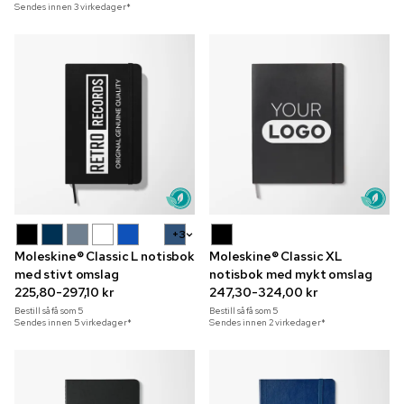
Sendes innen 3 virkedager*
+3
Moleskine® Classic L notisbok
Moleskine® Classic XL
med stivt omslag
notisbok med mykt omslag
225,80-297,10 kr
247,30-324,00 kr
Bestill så få som
5
Bestill så få som
5
Sendes innen 5 virkedager*
Sendes innen 2 virkedager*