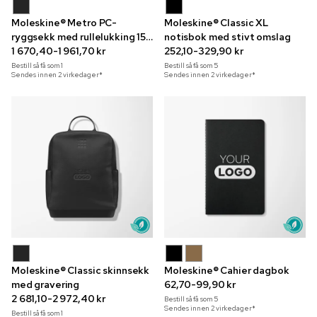
Moleskine® Metro PC-
Moleskine® Classic XL
ryggsekk med rullelukking 15
notisbok med stivt omslag
tommer
1 670,40-1 961,70 kr
252,10-329,90 kr
Bestill så få som
1
Bestill så få som
5
Sendes innen 2 virkedager*
Sendes innen 2 virkedager*
Moleskine® Classic skinnsekk
Moleskine® Cahier dagbok
med gravering
62,70-99,90 kr
2 681,10-2 972,40 kr
Bestill så få som
5
Sendes innen 2 virkedager*
Bestill så få som
1