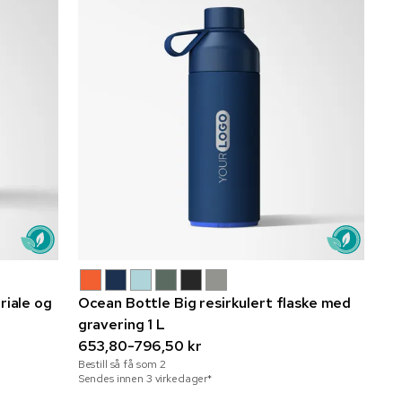
riale og
Ocean Bottle Big resirkulert flaske med
gravering 1 L
653,80-796,50 kr
Bestill så få som
2
Sendes innen 3 virkedager*