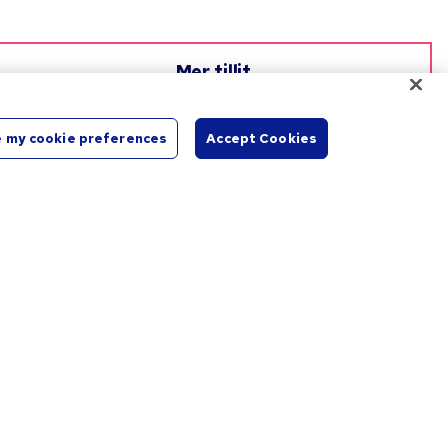
Mer tillit
Siden 1966 har teamet vårt hjulpet bedrifter med å
realisere merkevaren sin med vårt Løfte om perfekt trykk.
 my cookie preferences
Accept Cookies
Start
Chat
Hvordan kan vi hjelpe deg?
Kundestøtte
ger
Spor pakken / bestill på nytt
Betal fakturaen
Løs inn posttilbudet
Nettstedskart
Kontakt oss