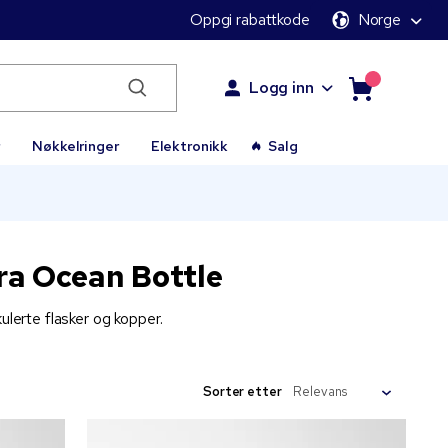
Oppgi rabattkode
Norge
Logg inn
r
Nøkkelringer
Elektronikk
Salg
ra Ocean Bottle
ulerte flasker og kopper.
Sorter etter