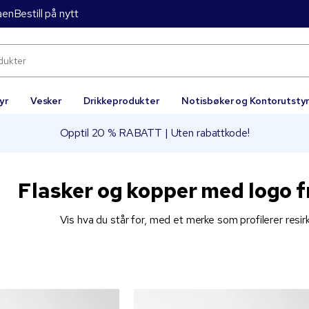
aen
Bestill på nytt
yr
Vesker
Drikkeprodukter
Notisbøker og Kontorutsty
Opptil 20 % RABATT | Uten rabattkode!
Flasker og kopper med logo f
Vis hva du står for, med et merke som profilerer resirk