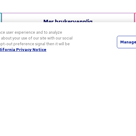
Mer brukervennlig
Med nøye utvalgte produkter og enkle løsninger for
nce user experience and to analyze
tilpasning er det lett å bestille akkurat det du vil ha.
bout your use of our site with our social
Manage
pt-out preference signal then it will be
lifornia Privacy Notice
li kjent med oss
Tilbud og ressurser
m oss
Profileringsartikler
årt ansvar
Kampanjekoder og -kupon
ersonvernerklæring
Tips til logo
ruksvilkår
algsbetingelser
obb for Pens.com