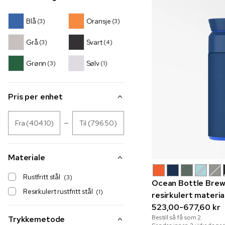
Blå
Oransje
(3)
(3)
Grå
Svart
(3)
(4)
Grønn
Sølv
(3)
(1)
Pris per enhet
Fra (404.10)
Til (796.50)
Materiale
Rustfritt stål
(3)
Ocean Bottle Brew 
Resirkulert rustfritt stål
(1)
resirkulert materia
523,00-677,60 kr
Bestill så få som
2
Trykkemetode