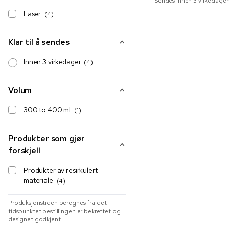
Sendes innen 3 virkedager
Laser
(4)
Klar til å sendes
Innen 3 virkedager
(4)
Volum
300 to 400 ml
(1)
Produkter som gjør
forskjell
Produkter av resirkulert
materiale
(4)
Produksjonstiden beregnes fra det
tidspunktet bestillingen er bekreftet og
designet godkjent