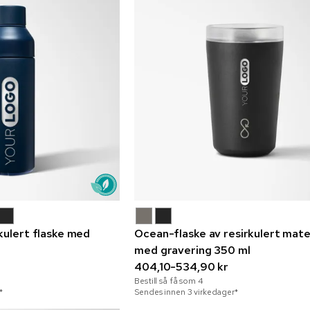
kulert flaske med
Ocean-flaske av resirkulert mate
med gravering 350 ml
404,10-534,90 kr
Bestill så få som
4
*
Sendes innen 3 virkedager*