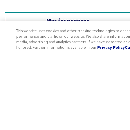
Mer for pengene
Merkeprofilering som holder tidsfrist og budsjett med kort
This website uses cookies and other tracking technologies to enha
behandlingstid, fleksible bestillinger og lavprisgaranti.
performance and traffic on our website. We also share information a
media, advertising and analytics partners. If we have detected an o
honored. Further information is available in our
Privacy Policy
Ca
B
O
V
P
Kundeservice
B
Live Chat
S
J
Send oss en e-post
Ring oss på
800 14007
Registrer deg for å få eksklusive tilbud