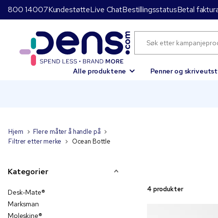
800 14007
Kundestøtte
Live Chat
Bestillingsstatus
Betal faktur
Alle produktene
Penner og skriveutst
Hjem
Flere måter å handle på
Filtrer etter merke
Ocean Bottle
Kategorier
4 produkter
Desk-Mate®
Marksman
Moleskine®