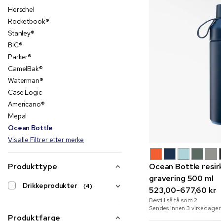
Herschel
Rocketbook®
Stanley®
BIC®
Parker®
CamelBak®
Waterman®
Case Logic
Americano®
Mepal
Ocean Bottle
Vis alle Filtrer etter merke
Produkttype
Ocean Bottle resir
gravering 500 ml
Drikkeprodukter
(4)
523,00-677,60 kr
Bestill så få som
2
Sendes innen 3 virkedager
Produktfarge