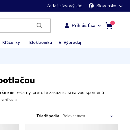
Zadať zľavový kód
Slovensko
Prihlásiť sa
Kľúčenky
Elektronika
Výpredaj
potlačou
 šírenie reklamy, pretože zákazníci si na vás spomenú
raziť viac
Triediť podľa