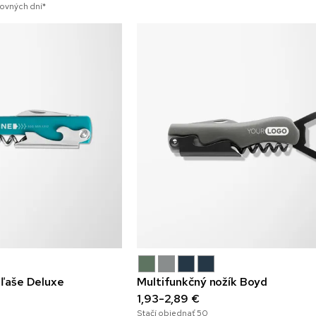
covných dní*
fľaše Deluxe
Multifunkčný nožík Boyd
1,93-2,89 €
Stačí objednať
50