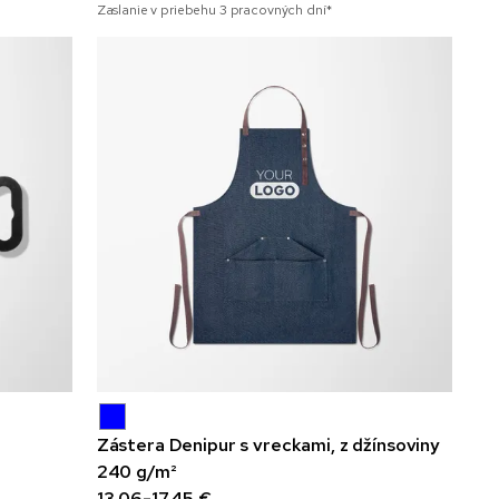
Zaslanie v priebehu 3 pracovných dní*
Zástera Denipur s vreckami, z džínsoviny
240 g/m²
13,06-17,45 €