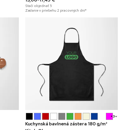
Stačí objednať
5
Zaslanie v priebehu 2 pracovných dní*
+3
Kuchynská bavlnená zástera 180 g/m²