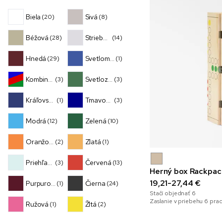
Biela
Sivá
(20)
(8)
Béžová
Strieborná
(28)
(14)
Hnedá
Svetlomodrá
(29)
(1)
Kombinácia
Svetlozelená
(3)
(3)
Kráľovská modrá
Tmavomodrá
(1)
(3)
Modrá
Zelená
(12)
(10)
Oranžová
Zlatá
(2)
(1)
Priehľadná
Červená
(3)
(13)
Herný box Rackpac
19,21-27,44 €
Purpurovočervená
Čierna
(1)
(24)
Stačí objednať
6
Zaslanie v priebehu 6 pra
Ružová
Žltá
(1)
(2)