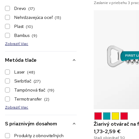
Zaslanie v priebehu 3 pra
Drevo
(17)
Nehrdzavejúca oceľ
(15)
Plast
(10)
Bambus
(9)
Zobraziť Viac
Metóda tlače
Laser
(48)
Sieťotlač
(27)
Tampónová tlač
(19)
Termotransfer
(2)
Zobraziť Viac
S priaznivým dosahom
Žiarivý otvárač na 
1,73-2,59 €
Produkty z obnoviteľných
Stačí objednať
50