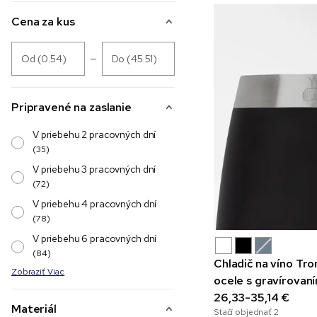
Cena za kus
Od (0.54)
Do (45.51)
Pripravené na zaslanie
V priebehu 2 pracovných dní
(35)
V priebehu 3 pracovných dní
(72)
V priebehu 4 pracovných dní
(78)
V priebehu 6 pracovných dní
(84)
Chladič na víno Tr
Zobraziť Viac
ocele s gravírovan
26,33-35,14 €
Materiál
Stačí objednať
2