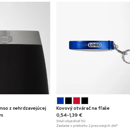
omso z nehrdzavejúcej
Kovový otvárač na fľaše
ím
0,54-1,39 €
Stačí objednať
50
Zaslanie v priebehu 2 pracovných dní*