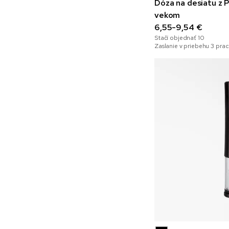
Dóza na desiatu z
vekom
6,55-9,54 €
Stačí objednať
10
Zaslanie v priebehu 3 pra