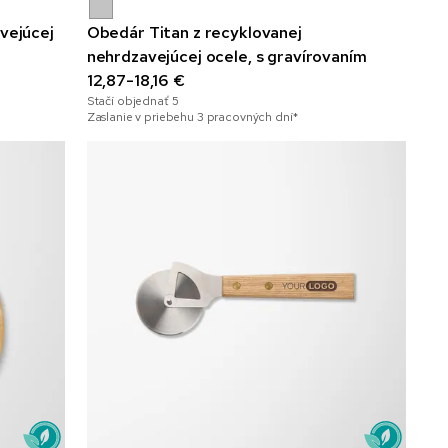
vejúcej
Obedár Titan z recyklovanej
nehrdzavejúcej ocele, s gravírovaním
12,87-18,16 €
Stačí objednať
5
Zaslanie v priebehu 3 pracovných dní*