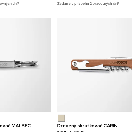
covných dní*
Zaslanie v priebehu 2 pracovných dní*
tkovač MALBEC
Drevený skrutkovač CARIN