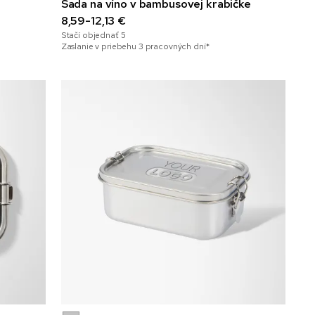
Sada na víno v bambusovej krabičke
8,59-12,13 €
Stačí objednať
5
Zaslanie v priebehu 3 pracovných dní*