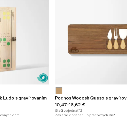
k Ludo s gravírovaním
Podnos Wooosh Queso s gravíro
10,47-16,62 €
Stačí objednať
12
covných dní*
Zaslanie v priebehu 6 pracovných dní*