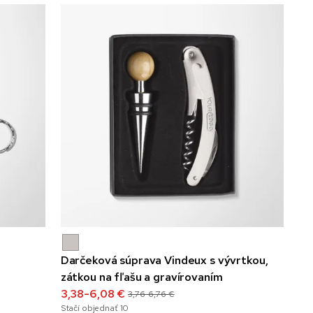
Darčeková súprava Vindeux s vývrtkou,
zátkou na fľašu a gravírovaním
3,38-6,08 €
3,76-6,76 €
Stačí objednať
10