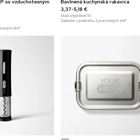
 PP so vzduchotesným
Bavlnená kuchynská rukavica
3,37-5,18 €
Stačí objednať
10
Zaslanie v priebehu 2 pracovných dní*
covných dní*