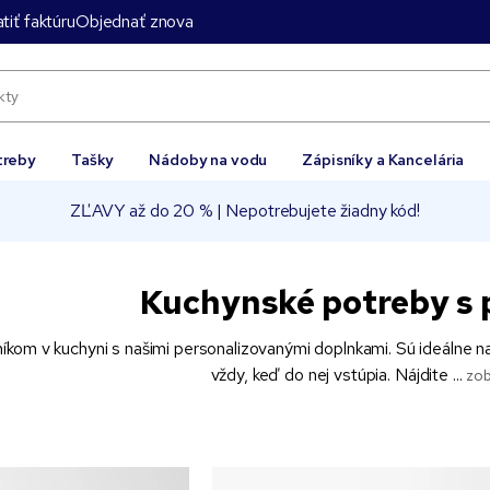
tiť faktúru
Objednať znova
treby
Tašky
Nádoby na vodu
Zápisníky a Kancelária
ZĽAVY až do 20 % | Nepotrebujete žiadny kód!
Kuchynské potreby s 
kom v kuchyni s našimi personalizovanými doplnkami. Sú ideálne na
vždy, keď do nej vstúpia. Nájdite ...
zob