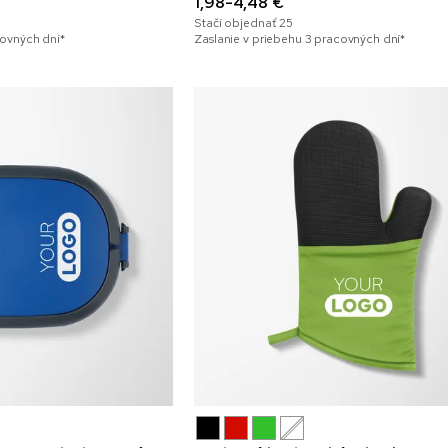
1,98-4,48 €
Stačí objednať
25
covných dní*
Zaslanie v priebehu 3 pracovných dní*