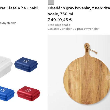
 Na Fľaše Vína Chabli
Obedár s gravírovaním, z nehrdza
ocele, 750 ml
7,49-10,45 €
covných dní*
Stačí objednať
5
Zaslanie v priebehu 3 pracovných dní*