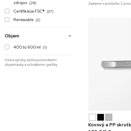
zdrojov
(28)
Zaslanie v priebehu 2 pra
Certifikácia FSC®
(27)
Renewable
(2)
Objem
400 to 600 ml
(1)
Doba výroby začína potvrdením
objednávky a schválením grafiky
Kovový a PP skru