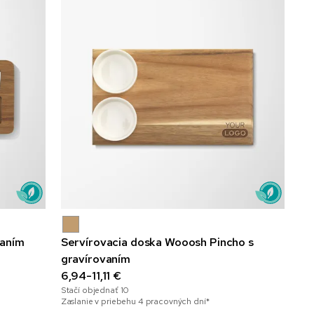
vaním
Servírovacia doska Wooosh Pincho s
gravírovaním
6,94-11,11 €
Stačí objednať
10
Zaslanie v priebehu 4 pracovných dní*