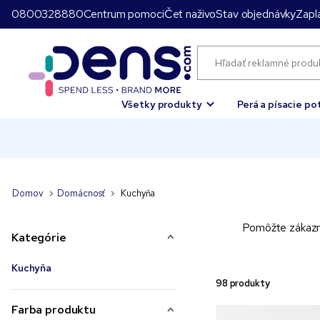
0800328880
Centrum pomoci
Čet naživo
Stav objednávky
Zapla
Všetky produkty
Perá a písacie po
Domov
Domácnosť
Kuchyňa
Pomôžte zákazní
Kategórie
Kuchyňa
98 produkty
Farba produktu