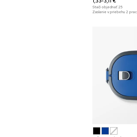
1,33-3,11 €
Stačí objednať
25
Zaslanie v priebehu 2 pra