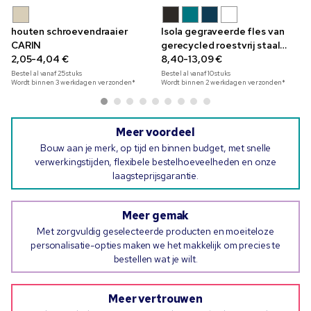
houten schroevendraaier
Isola gegraveerde fles van
CARIN
gerecycled roestvrij staal
2,05-4,04 €
530 ml
8,40-13,09 €
Bestel al vanaf
25
stuks
Bestel al vanaf
10
stuks
Wordt binnen 3 werkdagen verzonden*
Wordt binnen 2 werkdagen verzonden*
Meer voordeel
Bouw aan je merk, op tijd en binnen budget, met snelle
verwerkingstijden, flexibele bestelhoeveelheden en onze
laagsteprijsgarantie.
Meer gemak
Met zorgvuldig geselecteerde producten en moeiteloze
personalisatie-opties maken we het makkelijk om precies te
bestellen wat je wilt.
Meer vertrouwen