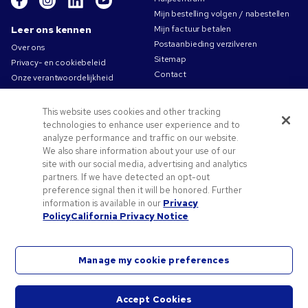
Mijn bestelling volgen / nabestellen
Leer ons kennen
Mijn factuur betalen
Postaanbieding verzilveren
Over ons
Sitemap
Privacy- en cookiebeleid
Contact
Onze verantwoordelijkheid
Gebruiksvoorwaarden
Algemene verkoopsvoorwaarden
This website uses cookies and other tracking
Carrières bij Pens.com
technologies to enhance user experience and to
analyze performance and traffic on our website.
Aanbiedingen &
We also share information about your use of our
hulpmiddelen
site with our social media, advertising and analytics
partners. If we have detected an opt-out
Promotionele producten
preference signal then it will be honored. Further
Promocodes & coupons
information is available in our
Privacy
Tips voor het aanleveren van uw logo
Policy
California Privacy Notice
Manage my cookie preferences
©2026 National Pen Company. Alle rechten voorbehouden. Pens.com en diens logo zijn
Accept Cookies
handelsmerken van National Pen Company. Alle andere handelsmerken zijn eigendom van
Chat