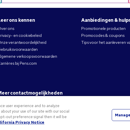
Leer ons kennen
Aanbiedingen & hulp
ver ons
Promotionele producten
rivacy- en cookiebeleid
Promocodes & coupons
nze verantwoordelijkheid
Tips voor het aanleveren v
ebruiksvoorwaarden
lgemene verkoopsvoorwaarden
arrières bij Pens.com
Meer contactmogelijkheden
nce user experience and to analyze
bout your use of our site with our social
Manage
pt-out preference signal then it will be
andelsmerken van National Pen Company. Alle andere handelsmerken zijn eigendom van hun respe
lifornia Privacy Notice