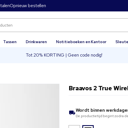
etalen
Opnieuw bestellen
Tassen
Drinkwaren
Notitieboeken en Kantoor
Sleut
Tot 20% KORTING | Geen code nodig!
Braavos 2 True Wire
Wordt binnen
werkdage
De productietijd begint zodra de