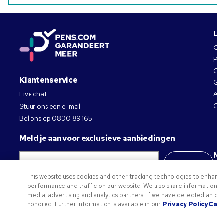
O
P
O
Klantenservice
G
Live chat
A
C
Stuur ons een e-mail
Bel ons op
0800 89 165
Meld je aan voor exclusieve aanbiedingen
Abonneer
This website uses cookies and other tracking technologies to enha
Privacybeleid
performance and traffic on our website. We also share information a
media, advertising and analytics partners. If we have detected an o
©2026 National Pen Company. Alle rechten voorbehouden. Pens.com en diens logo zijn h
honored. Further information is available in our
Privacy Policy
Ca