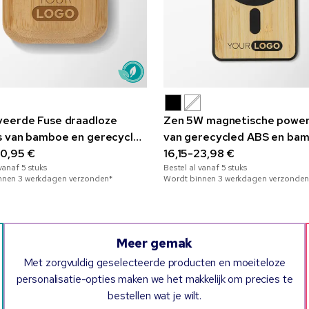
eerde Fuse draadloze
Zen 5W magnetische powe
s van bamboe en gerecycled
van gerecycled ABS en ba
30,95 €
16,15-23,98 €
 vanaf
5
stuks
Bestel al vanaf
5
stuks
nnen 3 werkdagen verzonden*
Wordt binnen 3 werkdagen verzonden
Meer gemak
Met zorgvuldig geselecteerde producten en moeiteloze
personalisatie-opties maken we het makkelijk om precies te
bestellen wat je wilt.