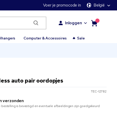
Voer je promocode in
België
Inloggen
elhangers
Computer & Accessoires
Sale
less auto pair oordopjes
TEC-12782
n verzonden
 bestelling is bevestigd en eventuele afbeeldingen zijn goedgekeurd