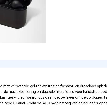
e met verbeterde geluidskwaliteit en formaat, en draadloos opladen
eerde muziekbediening en dubbele microfoons voor handsfree bedi
elkaar gesynchroniseerd, dus geen gedoe meer om de oordopjes te
de type C kabel. Zodra de 400 mAh batterij van de houder is opg