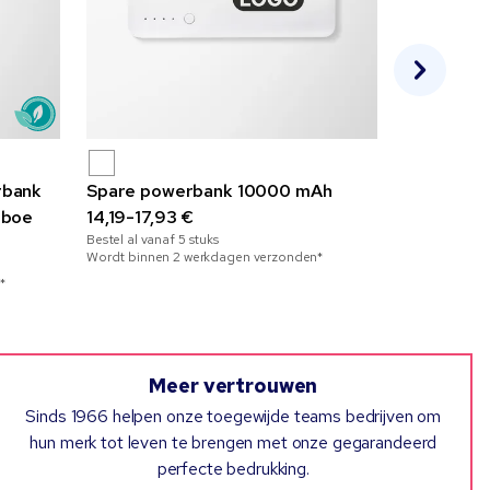
rbank
Spare powerbank 10000 mAh
Fashion B
mboe
14,19-17,93 €
stof
Bestel al vanaf
5
stuks
9,00-12,3
Wordt binnen 2 werkdagen verzonden*
Bestel al vana
*
Wordt binnen
Meer vertrouwen
Sinds 1966 helpen onze toegewijde teams bedrijven om
hun merk tot leven te brengen met onze gegarandeerd
perfecte bedrukking.