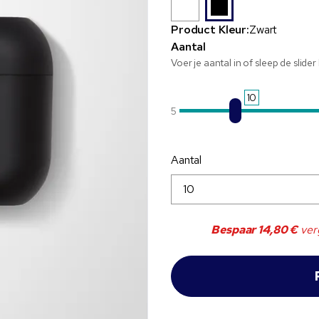
Product Kleur:
Zwart
Aantal
Voer je aantal in of sleep de slide
10
5
Aantal
Bespaar
14,80 €
verg