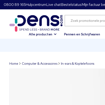
0800 89 165
Hulpcentrum
Live chat
Bestelstatus
Mijn factuur b
Alle producten
Pennen en Schrijfwaren
Home
Computer & Accessoires
In-ears & Koptelefoons