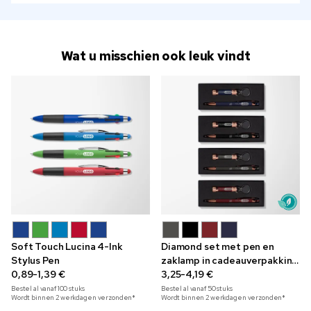
Wat u misschien ook leuk vindt
Soft Touch Lucina 4-Ink
Diamond set met pen en
Stylus Pen
zaklamp in cadeauverpakking
0,89-1,39 €
met lint
3,25-4,19 €
Bestel al vanaf
100
stuks
Bestel al vanaf
50
stuks
Wordt binnen 2 werkdagen verzonden*
Wordt binnen 2 werkdagen verzonden*