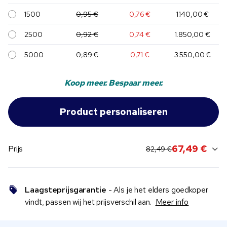
1500
0,95 €
0,76 €
1.140,00 €
2500
0,92 €
0,74 €
1.850,00 €
5000
0,89 €
0,71 €
3.550,00 €
Koop meer. Bespaar meer.
original price:
current sale price:
67,49 €
Prijs
82,49 €
Laagsteprijsgarantie
- Als je het elders goedkoper
vindt, passen wij het prijsverschil aan.
Meer info