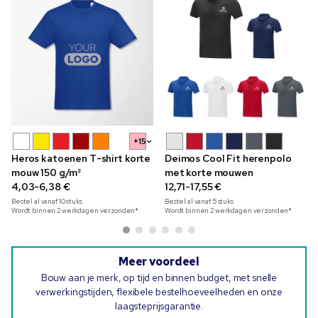
+15
Heros katoenen T-shirt korte
Deimos Cool Fit herenpolo
mouw 150 g/m²
met korte mouwen
4,03-6,38 €
12,71-17,55 €
Bestel al vanaf
10
stuks
Bestel al vanaf
5
stuks
Wordt binnen 2 werkdagen verzonden*
Wordt binnen 2 werkdagen verzonden*
Meer voordeel
Bouw aan je merk, op tijd en binnen budget, met snelle
verwerkingstijden, flexibele bestelhoeveelheden en onze
laagsteprijsgarantie.