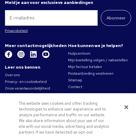
Meld je aan voor exclusieve aanbiedingen
Abonneer
Privacybeleid
Meer contactmogelijkheden
Hoe kunnen we je helpen?
Hulpcentrum
Mijn bestelling volgen / nabestellen
Leer ons kennen
Mijn factuur betalen
Postaanbieding verzilveren
Over ons
Sitemap
Privacy- en cookiebeleid
Contact
Onze verantwoordelijkheid
Gebruiksvoorwaarden
Algemene verkoopsvoorwaarden
This website uses cookies and other tracking
Carrières bij Pens.com
technologies to enhance user experience and to
analyze performance and traffic on our website.
Aanbiedingen &
We also share information about your use of our
hulpmiddelen
site with our social media, advertising and analytics
partners. If we have detected an opt-out
Promotionele producten