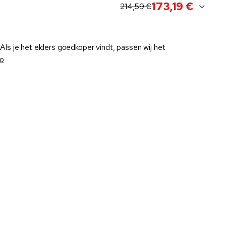
173,19 €
original price:
current sale price:
214,59 €
Als je het elders goedkoper vindt, passen wij het
fo