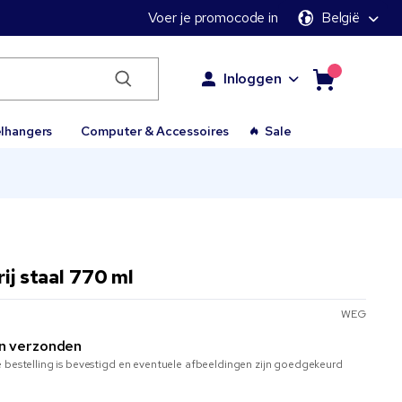
Voer je promocode in
België
Inloggen
elhangers
Computer & Accessoires
Sale
rij staal 770 ml
WEG
n verzonden
 bestelling is bevestigd en eventuele afbeeldingen zijn goedgekeurd