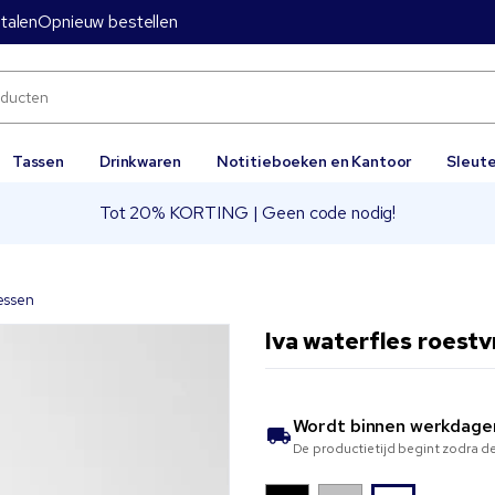
etalen
Opnieuw bestellen
Tassen
Drinkwaren
Notitieboeken en Kantoor
Sleut
Tot 20% KORTING | Geen code nodig!
essen
Iva waterfles roestv
Wordt binnen
werkdage
De productietijd begint zodra de