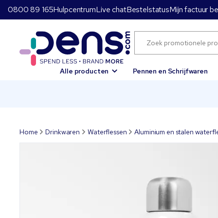
0800 89 165
Hulpcentrum
Live chat
Bestelstatus
Mijn factuur b
Alle producten
Pennen en Schrijfwaren
Home
Drinkwaren
Waterflessen
Aluminium en stalen waterfl