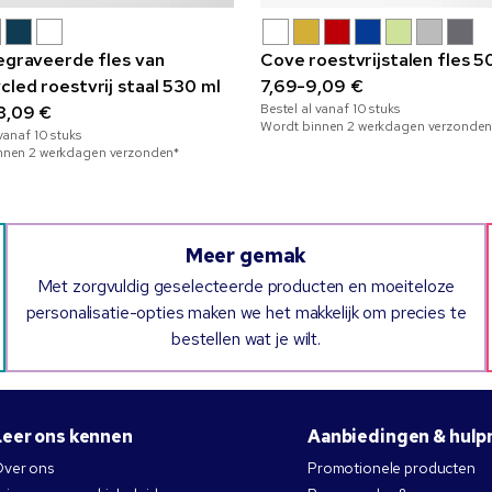
gegraveerde fles van
Cove roestvrijstalen fles 5
cled roestvrij staal 530 ml
7,69-9,09 €
Bestel al vanaf
10
stuks
3,09 €
Wordt binnen 2 werkdagen verzonden
 vanaf
10
stuks
nnen 2 werkdagen verzonden*
Meer gemak
Met zorgvuldig geselecteerde producten en moeiteloze
personalisatie-opties maken we het makkelijk om precies te
bestellen wat je wilt.
Leer ons kennen
Aanbiedingen & hulp
ver ons
Promotionele producten