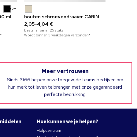
+2
00 ml
houten schroevendraaier CARIN
Brace the
2,05-4,04 €
staal 510 
Bestel al vanaf
25
stuks
6,59-10,9
*
Wordt binnen 3 werkdagen verzonden*
Bestel al vana
Wordt binnen
Meer vertrouwen
Sinds 1966 helpen onze toegewijde teams bedrijven om
hun merk tot leven te brengen met onze gegarandeerd
perfecte bedrukking.
middelen
Hoe kunnen we je helpen?
Hulpcentrum