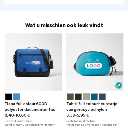
Wat u misschien ook leuk vindt
Flapa full colour 600D
Tahiti full colour heuptasje
polyester documententas
van gerecycled nylon
8,40-10,60 €
3,39-5,99 €
Bestel al vanaf
5
stuks
Bestel al vanaf
25
stuks
Wordt binnen 2 werkdagen verzonden*
Wordt binnen 2 werkdagen verzonden*