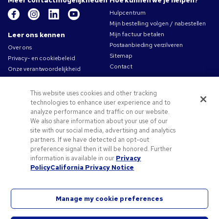
Meer contactmogelijkheden
Hoe kunnen we je helpen?
Hulpcentrum
Mijn bestelling volgen / nabestellen
Leer ons kennen
Mijn factuur betalen
Postaanbieding verzilveren
Over ons
Sitemap
Privacy- en cookiebeleid
Contact
Onze verantwoordelijkheid
Gebruiksvoorwaarden
Algemene verkoopsvoorwaarden
This website uses cookies and other tracking
Carrières bij Pens.com
technologies to enhance user experience and to
analyze performance and traffic on our website.
Aanbiedingen &
We also share information about your use of our
hulpmiddelen
site with our social media, advertising and analytics
partners. If we have detected an opt-out
Promotionele producten
preference signal then it will be honored. Further
Promocodes & coupons
information is available in our
Privacy
Tips voor het aanleveren van uw logo
Policy
California Privacy Notice
Manage my cookie preferences
©2026 National Pen Company. Alle rechten voorbehouden. Pens.com en diens logo zijn