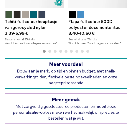
Tahiti full colour heuptasje
Flapa full colour 600D
van gerecycled nylon
polyester documententas
3,39-5,99 €
8,40-10,60 €
Bestel al vanaf
25
stuks
Bestel al vanaf
5
stuks
Wordt binnen 2 werkdagen verzonden*
Wordt binnen 2 werkdagen verzonden*
Meer voordeel
Bouw aan je merk, op tijd en binnen budget, met snelle
verwerkingstijden, flexibele bestelhoeveelheden en onze
laagsteprijsgarantie.
Meer gemak
Met zorgvuldig geselecteerde producten en moeiteloze
personalisatie-opties maken we het makkelijk om precies te
bestellen wat je wilt.