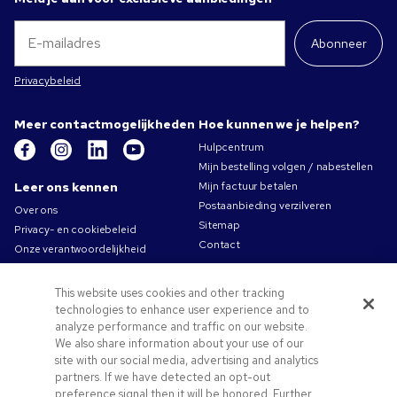
Abonneer
Privacybeleid
Meer contactmogelijkheden
Hoe kunnen we je helpen?
Hulpcentrum
Mijn bestelling volgen / nabestellen
Leer ons kennen
Mijn factuur betalen
Postaanbieding verzilveren
Over ons
Sitemap
Privacy- en cookiebeleid
Contact
Onze verantwoordelijkheid
Gebruiksvoorwaarden
Algemene verkoopsvoorwaarden
This website uses cookies and other tracking
Carrières bij Pens.com
technologies to enhance user experience and to
analyze performance and traffic on our website.
Aanbiedingen &
We also share information about your use of our
hulpmiddelen
site with our social media, advertising and analytics
partners. If we have detected an opt-out
Promotionele producten
preference signal then it will be honored. Further
Promocodes & coupons