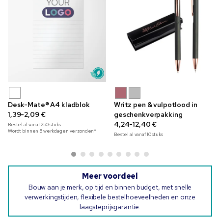
Desk-Mate® A4 kladblok
Writz pen & vulpotlood in
1,39-2,09 €
geschenkverpakking
4,24-12,40 €
Bestel al vanaf
250
stuks
Wordt binnen 5 werkdagen verzonden*
Bestel al vanaf
10
stuks
Meer voordeel
Bouw aan je merk, op tijd en binnen budget, met snelle
verwerkingstijden, flexibele bestelhoeveelheden en onze
laagsteprijsgarantie.