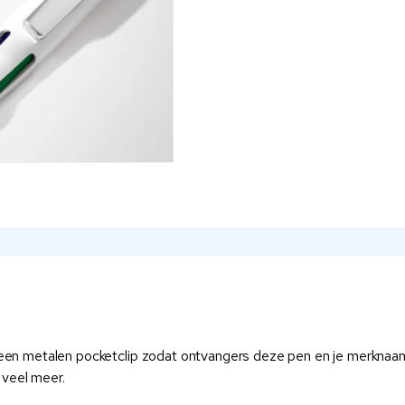
en een metalen pocketclip zodat ontvangers deze pen en je merknaam
 veel meer.