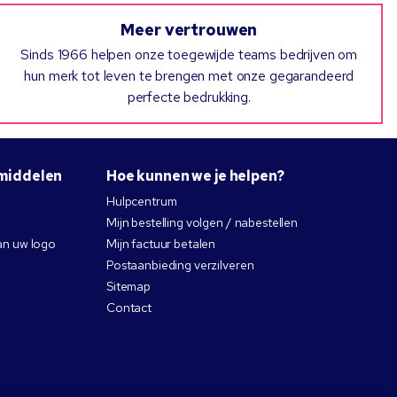
Meer vertrouwen
Sinds 1966 helpen onze toegewijde teams bedrijven om
hun merk tot leven te brengen met onze gegarandeerd
perfecte bedrukking.
middelen
Hoe kunnen we je helpen?
Hulpcentrum
Mijn bestelling volgen / nabestellen
an uw logo
Mijn factuur betalen
Postaanbieding verzilveren
Sitemap
Contact