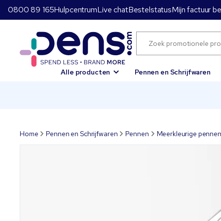
0800 89 165
Hulpcentrum
Live chat
Bestelstatus
Mijn factuur b
Alle producten
Pennen en Schrijfwaren
Home
Pennen en Schrijfwaren
Pennen
Meerkleurige penne