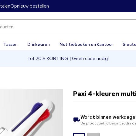
etalen
Opnieuw bestellen
Tassen
Drinkwaren
Notitieboeken en Kantoor
Sleut
Tot 20% KORTING | Geen code nodig!
n
Paxi 4-kleuren mult
Wordt binnen
werkdage
De productietijd begint zodra de