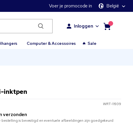
Voer je promocode in
België
Inloggen
elhangers
Computer & Accessoires
Sale
i-inktpen
WRT-11939
n verzonden
 bestelling is bevestigd en eventuele afbeeldingen zijn goedgekeurd