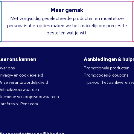
Meer gemak
Met zorgvuldig geselecteerde producten en moeiteloze
personalisatie-opties maken we het makkelijk om precies te
bestellen wat je wilt.
Leer ons kennen
Aanbiedingen & hulp
ver ons
Promotionele producten
rivacy- en cookiebeleid
Promocodes & coupons
nze verantwoordelijkheid
Tips voor het aanleveren v
ebruiksvoorwaarden
lgemene verkoopsvoorwaarden
arrières bij Pens.com