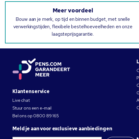
Meer voordeel
Bouw aan je merk, op tijd en binnen budget, met snelle
verwerkingstijden, flexibele bestelhoeveelheden en onze
laagsteprijsgarantie.
O
P
O
Klantenservice
G
Live chat
A
C
Stuur ons een e-mail
Bel ons op
0800 89 165
Meld je aan voor exclusieve aanbiedingen