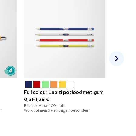
Full colour Lapizi potlood met gum
Soft Touch
0,31-1,28 €
0,89-1,39
Bestel al vanaf
100
stuks
Bestel al vana
*
Wordt binnen 3 werkdagen verzonden*
Wordt binnen