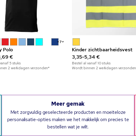
+7
y Polo
Kinder zichtbaarheidsvest
3,69 €
3,35-5,34 €
 vanaf
5
stuks
Bestel al vanaf
10
stuks
nnen 2 werkdagen verzonden*
Wordt binnen 2 werkdagen verzonden
Meer gemak
Met zorgvuldig geselecteerde producten en moeiteloze
personalisatie-opties maken we het makkelijk om precies te
bestellen wat je wilt.