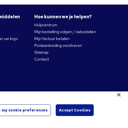
middelen
Hoe kunnen we je helpen?
Hulpcentrum
Mijn bestelling volgen / nabestellen
an uw logo
Mijn factuur betalen
Postaanbieding verzilveren
Sitemap
Contact
 my cookie preferences
Accept Cookies
ctievelijke eigenaren.
Chat
starte