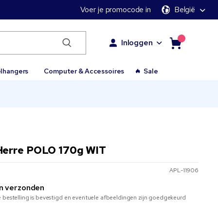
Voer je promocode in
België
Inloggen
elhangers
Computer & Accessoires
Sale
Herre POLO 170g WIT
APL-11906
n verzonden
 bestelling is bevestigd en eventuele afbeeldingen zijn goedgekeurd