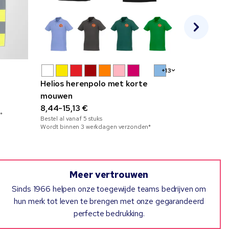
SOL'S® RE
+13
150 WIT
Helios herenpolo met korte
3,42-5,98
mouwen
Bestel al vana
8,44-15,13 €
Wordt binnen
*
Bestel al vanaf
5
stuks
Wordt binnen 3 werkdagen verzonden*
Meer vertrouwen
Sinds 1966 helpen onze toegewijde teams bedrijven om
hun merk tot leven te brengen met onze gegarandeerd
perfecte bedrukking.