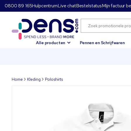
0800 89 165
Hulpcentrum
Live chat
Bestelstatus
Mijn factuur b
Alle producten
Pennen en Schrijfwaren
Home
Kleding
Poloshirts