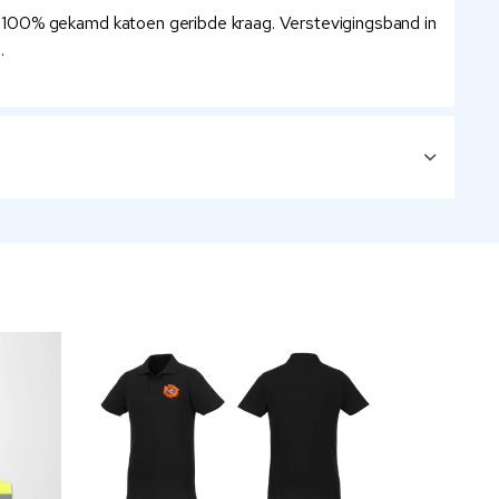
. 100% gekamd katoen geribde kraag. Verstevigingsband in
.
Niet op v