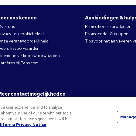
Leer ons kennen
Aanbiedingen & hulp
ver ons
Promotionele producten
rivacy- en cookiebeleid
Promocodes & coupons
nze verantwoordelijkheid
Tips voor het aanleveren v
ebruiksvoorwaarden
lgemene verkoopsvoorwaarden
arrières bij Pens.com
Meer contactmogelijkheden
nce user experience and to analyze
bout your use of our site with our social
Manage
pt-out preference signal then it will be
andelsmerken van National Pen Company. Alle andere handelsmerken zijn eigendom van hun respe
lifornia Privacy Notice