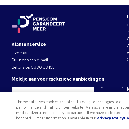
O
P
O
Klantenservice
G
Live chat
A
C
Stuur ons een e-mail
Bel ons op
0800 89 165
Meld je aan voor exclusieve aanbiedingen
Abonneer
This website uses cookies and other tracking technologies to enha
Privacybeleid
performance and traffic on our website. We also share information a
media, advertising and analytics partners. If we have detected an o
©2026 National Pen Company. Alle rechten voorbehouden. Pens.com en diens logo zijn h
honored. Further information is available in our
Privacy Policy
Ca