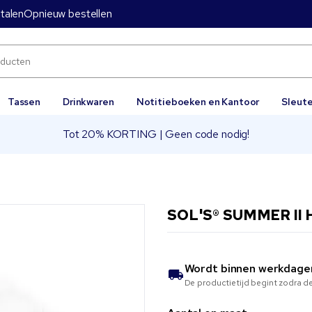
etalen
Opnieuw bestellen
Tassen
Drinkwaren
Notitieboeken en Kantoor
Sleut
Tot 20% KORTING | Geen code nodig!
SOL'S® SUMMER II 
Wordt binnen
werkdage
De productietijd begint zodra de