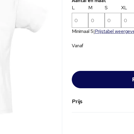
Aantal en maat
L
M
S
XL
Minimaal 5
Prijstabel weergev
Vanaf
Prijs