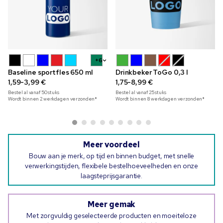
+6
Baseline sportfles 650 ml
Drinkbeker ToGo 0,3 l
1,59-3,99 €
1,75-8,99 €
Bestel al vanaf
50
stuks
Bestel al vanaf
25
stuks
Wordt binnen 2 werkdagen verzonden*
Wordt binnen 8 werkdagen verzonden*
Meer voordeel
Bouw aan je merk, op tijd en binnen budget, met snelle
verwerkingstijden, flexibele bestelhoeveelheden en onze
laagsteprijsgarantie.
Meer gemak
Met zorgvuldig geselecteerde producten en moeiteloze