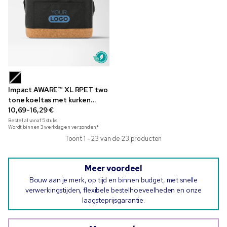
Impact AWARE™ XL RPET two
tone koeltas met kurken
detail
10,69-16,29 €
Bestel al vanaf
5
stuks
Wordt binnen 3 werkdagen verzonden*
Toont 1 - 23 van de 23 producten
Meer voordeel
Bouw aan je merk, op tijd en binnen budget, met snelle
verwerkingstijden, flexibele bestelhoeveelheden en onze
laagsteprijsgarantie.