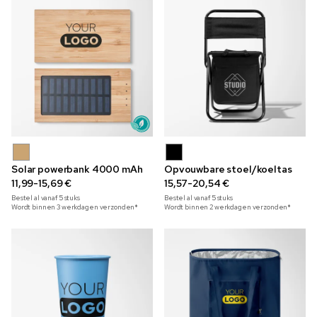
Solar powerbank 4000 mAh
Opvouwbare stoel/koeltas
11,99-15,69 €
15,57-20,54 €
Bestel al vanaf
5
stuks
Bestel al vanaf
5
stuks
Wordt binnen 3 werkdagen verzonden*
Wordt binnen 2 werkdagen verzonden*