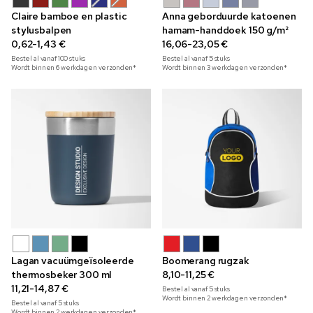
Claire bamboe en plastic
Anna geborduurde katoenen
stylusbalpen
hamam-handdoek 150 g/m²
0,62-1,43 €
16,06-23,05 €
Bestel al vanaf
100
stuks
Bestel al vanaf
5
stuks
Wordt binnen 6 werkdagen verzonden*
Wordt binnen 3 werkdagen verzonden*
Lagan vacuümgeïsoleerde
Boomerang rugzak
thermosbeker 300 ml
8,10-11,25 €
11,21-14,87 €
Bestel al vanaf
5
stuks
Wordt binnen 2 werkdagen verzonden*
Bestel al vanaf
5
stuks
Wordt binnen 2 werkdagen verzonden*