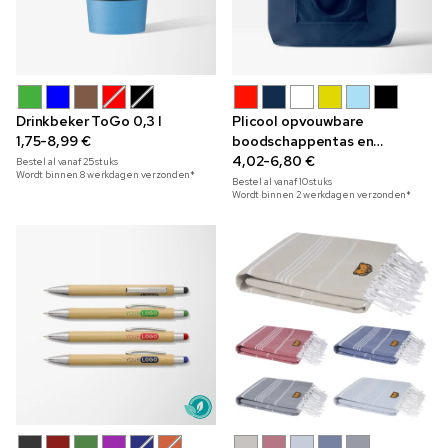
Drinkbeker ToGo 0,3 l
Plicool opvouwbare
1,75-8,99 €
boodschappentas en
koeltas13 liter
4,02-6,80 €
Bestel al vanaf
25
stuks
Wordt binnen 8 werkdagen verzonden*
Bestel al vanaf
10
stuks
Wordt binnen 2 werkdagen verzonden*