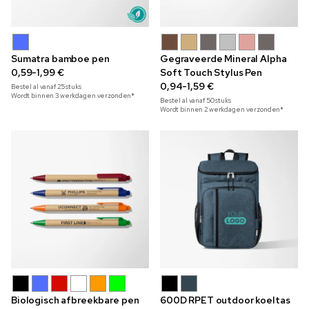
Sumatra bamboe pen
Gegraveerde Mineral Alpha
0,59-1,99 €
Soft Touch Stylus Pen
0,94-1,59 €
Bestel al vanaf
25
stuks
Wordt binnen 3 werkdagen verzonden*
Bestel al vanaf
50
stuks
Wordt binnen 2 werkdagen verzonden*
Biologisch afbreekbare pen
600D RPET outdoor koeltas