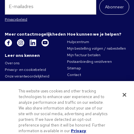
Abonneer
Privacybeleid
Meer contactmogelijkheden
Hoe kunnen we je helpen?
Hulpcentrum
Mijn bestelling volgen / nabestellen
Leer ons kennen
Mijn factuur betalen
Postaanbieding verzilveren
Over ons
Sitemap
Privacy- en cookiebeleid
Contact
Onze verantwoordelijkheid
Gebruiksvoorwaarden
Algemene verkoopsvoorwaarden
This website uses cookies and other tracking
Carrières bij Pens.com
technologies to enhance user experience and to
analyze performance and traffic on our website.
Aanbiedingen &
We also share information about your use of our
hulpmiddelen
site with our social media, advertising and analytics
Promotionele producten
partners. If we have detected an opt-out
preference signal then it will be honored. Further
Promocodes & coupons
information is available in our
Privacy
Tips voor het aanleveren van uw logo