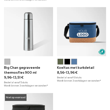
Big Chan gegraveerde
Koeltas met kurkdetail
thermosfles 900 ml
8,56-13,96 €
9,96-13,51 €
Bestel al vanaf
10
stuks
Wordt binnen 3 werkdagen verzonden*
Bestel al vanaf
5
stuks
Wordt binnen 3 werkdagen verzonden*
Niet op voorraad