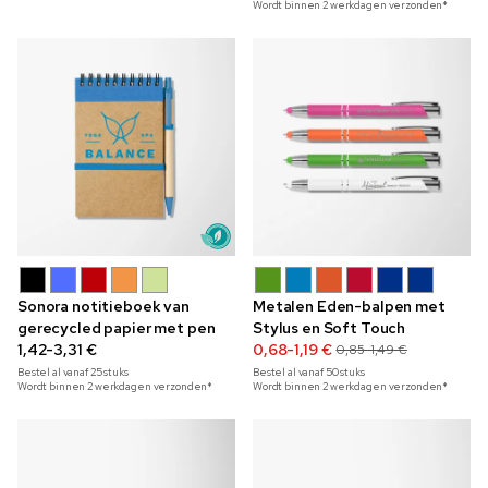
Wordt binnen 2 werkdagen verzonden*
Sonora notitieboek van
Metalen Eden-balpen met
gerecycled papier met pen
Stylus en Soft Touch
1,42-3,31 €
0,68-1,19 €
0,85-1,49 €
Bestel al vanaf
25
stuks
Bestel al vanaf
50
stuks
Wordt binnen 2 werkdagen verzonden*
Wordt binnen 2 werkdagen verzonden*