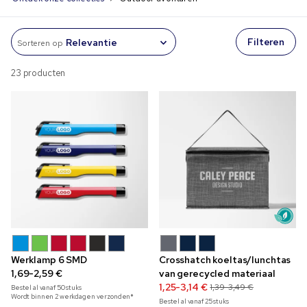
Filteren
Sorteren op
23 producten
Werklamp 6 SMD
Crosshatch koeltas/lunchtas
1,69-2,59 €
van gerecycled materiaal
1,25-3,14 €
1,39-3,49 €
Bestel al vanaf
50
stuks
Wordt binnen 2 werkdagen verzonden*
Bestel al vanaf
25
stuks