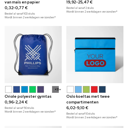
van maïs en papier
19,92-25,47 €
0,32-0,77 €
Bestel al vanaf
2
stuks
Wordt binnen 2 werkdagen verzonden*
Bestel al vanaf
100
stuks
Wordt binnen 2 werkdagen verzonden*
+11
Oriole polyester gymtas
Oslo koeltas met twee
0,96-2,24 €
compartimenten
6,02-9,10 €
Bestel al vanaf
50
stuks
Wordt binnen 2 werkdagen verzonden*
Bestel al vanaf
10
stuks
Wordt binnen 2 werkdagen verzonden*