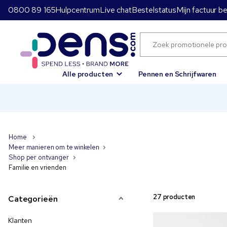
0800 89 165
Hulpcentrum
Live chat
Bestelstatus
Mijn factuur b
Alle producten
Pennen en Schrijfwaren
Home
Meer manieren om te winkelen
Shop per ontvanger
Familie en vrienden
27 producten
Categorieën
Klanten