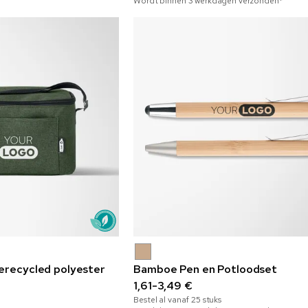
Wordt binnen 3 werkdagen verzonden*
erecycled polyester
Bamboe Pen en Potloodset
1,61-3,49 €
Bestel al vanaf
25
stuks