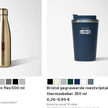
en fles 500 ml
Bristol gegraveerde roestvrijsta
thermosbeker 350 ml
6,26-9,99 €
n verzonden*
Bestel al vanaf
10
stuks