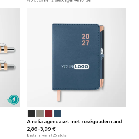
Wordt binnen 2 werkdagen verzonden*
Amelia agendaset met roségouden rand
2,86-3,99 €
Bestel al vanaf
25
stuks