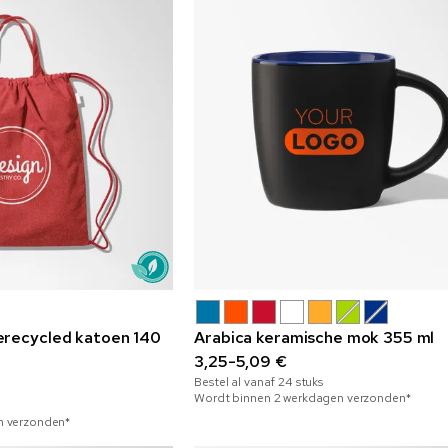
erecycled katoen 140
Arabica keramische mok 355 ml
3,25-5,09 €
Bestel al vanaf
24
stuks
Wordt binnen 2 werkdagen verzonden*
n verzonden*