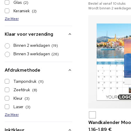
Glas
(2)
Bestel al vanaf
10
stuks
Wordt binnen 2 werkdage
Keramiek
(2)
Zie Meer
Klaar voor verzending
Binnen 2 werkdagen
(19)
Binnen 3 werkdagen
(26)
Afdrukmethode
Tampondruk
(11)
Zeefdruk
(8)
Kleur
(3)
Laser
(3)
Zie Meer
Wandkalender Moo
1,16-1,89 €
Inktkleur