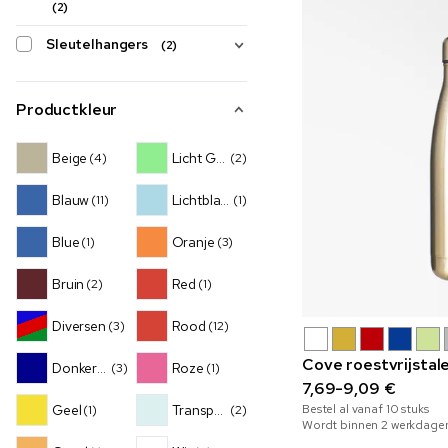
(2)
Sleutelhangers
(2)
Productkleur
Beige
Licht Groen
(4)
(2)
Blauw
Lichtblauw
(11)
(1)
Blue
Oranje
(1)
(3)
Bruin
Red
(2)
(1)
Diversen
Rood
(3)
(12)
Cove roestvrijstal
Donkerblauw
Roze
(3)
(1)
7,69-9,09 €
Geel
Transparant
Bestel al vanaf
10
stuks
(1)
(2)
Wordt binnen 2 werkdage