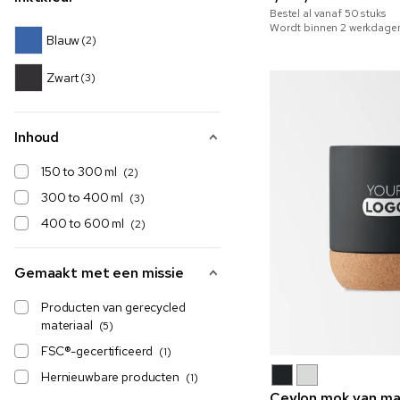
Bestel al vanaf
50
stuks
Wordt binnen 2 werkdage
Blauw
(2)
Zwart
(3)
Inhoud
150 to 300 ml
(2)
300 to 400 ml
(3)
400 to 600 ml
(2)
Gemaakt met een missie
Producten van gerecycled
materiaal
(5)
FSC®-gecertificeerd
(1)
Hernieuwbare producten
(1)
Ceylon mok van mat