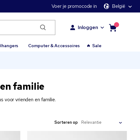
Voer je promocode in
België
Inloggen
elhangers
Computer & Accessoires
Sale
en familie
 voor vrienden en familie.
Sorteren op