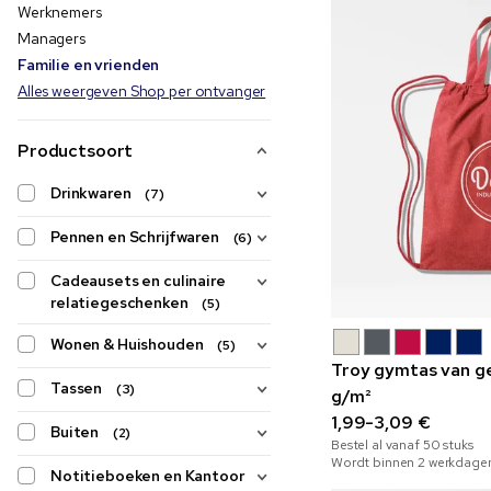
Werknemers
Managers
Familie en vrienden
Alles weergeven Shop per ontvanger
Productsoort
Drinkwaren
(7)
Pennen en Schrijfwaren
(6)
Cadeausets en culinaire
relatiegeschenken
(5)
Wonen & Huishouden
(5)
Troy gymtas van g
Tassen
(3)
g/m²
1,99-3,09 €
Buiten
(2)
Bestel al vanaf
50
stuks
Wordt binnen 2 werkdage
Notitieboeken en Kantoor