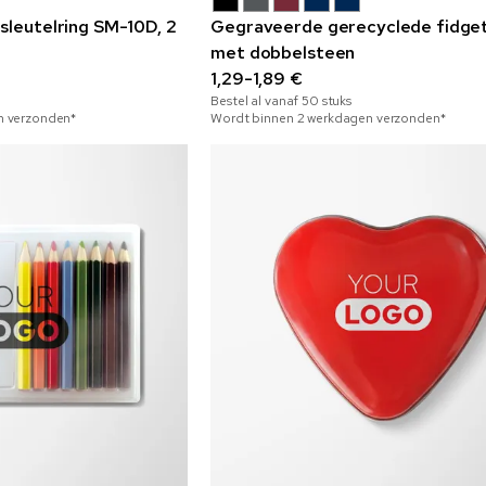
sleutelring SM-10D, 2
Gegraveerde gerecyclede fidge
met dobbelsteen
1,29-1,89 €
Bestel al vanaf
50
stuks
n verzonden*
Wordt binnen 2 werkdagen verzonden*