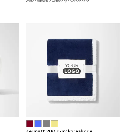
Wordt binnen 2 werkdagen verzonden*
Zermatt 200 g/m² koraalrode