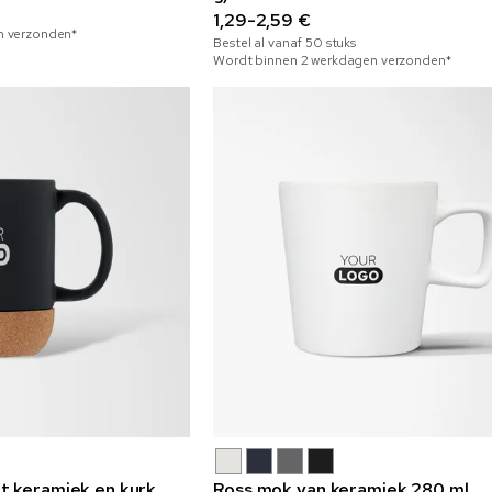
1,29-2,59 €
n verzonden*
Bestel al vanaf
50
stuks
Wordt binnen 2 werkdagen verzonden*
 keramiek en kurk,
Ross mok van keramiek 280 ml