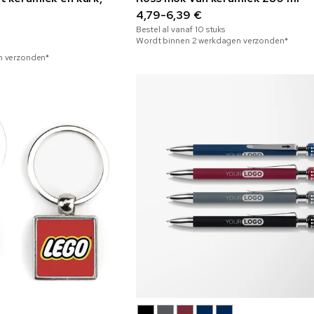
4,79-6,39 €
Bestel al vanaf
10
stuks
Wordt binnen 2 werkdagen verzonden*
n verzonden*