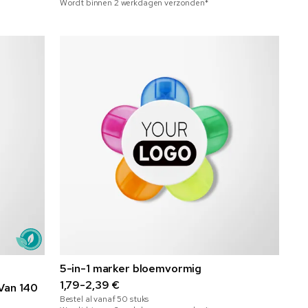
Wordt binnen 2 werkdagen verzonden*
5-in-1 marker bloemvormig
1,79-2,39 €
Van 140
Bestel al vanaf
50
stuks