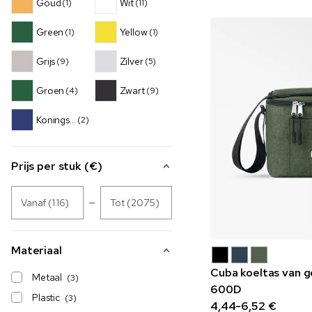
Goud
Wit
(1)
(11)
Green
Yellow
(1)
(1)
Grijs
Zilver
(9)
(5)
Groen
Zwart
(4)
(9)
Koningsblauw
(2)
Prijs per stuk (€)
Vanaf (1.16)
Tot (20.75)
Materiaal
Cuba koeltas van g
Metaal
(3)
600D
Plastic
(3)
4,44-6,52 €