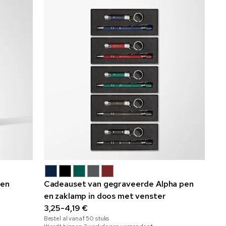
len
Cadeauset van gegraveerde Alpha pen
en zaklamp in doos met venster
3,25-4,19 €
Bestel al vanaf
50
stuks