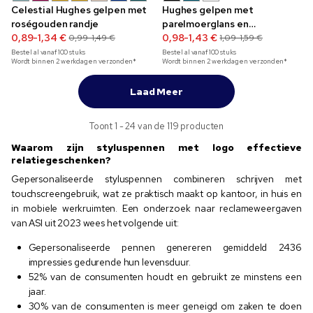
Celestial Hughes gelpen met
Hughes gelpen met
roségouden randje
parelmoerglans en
0,89-1,34 €
roségouden randje
0,98-1,43 €
0,99-1,49 €
1,09-1,59 €
Bestel al vanaf
100
stuks
Bestel al vanaf
100
stuks
Wordt binnen 2 werkdagen verzonden*
Wordt binnen 2 werkdagen verzonden*
Laad Meer
Toont 1 - 24 van de 119 producten
Waarom zijn styluspennen met logo effectieve
relatiegeschenken?
Gepersonaliseerde styluspennen combineren schrijven met
touchscreengebruik, wat ze praktisch maakt op kantoor, in huis en
in mobiele werkruimten. Een onderzoek naar reclameweergaven
van ASI uit 2023 wees het volgende uit:
Gepersonaliseerde pennen genereren gemiddeld 2436
impressies gedurende hun levensduur.
52% van de consumenten houdt en gebruikt ze minstens een
jaar.
30% van de consumenten is meer geneigd om zaken te doen