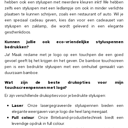
hebben ook een styluspen met meerdere kleuren inkt! We hebben
zelfs een styluspen met een ledlampje om ook in minder verlichte
plaatsen te kunnen schrijven, zoals een restaurant of auto. Wil je
een speciaal cadeau geven, kies dan voor een cadeauset van
styluspen en zaklamp, die wordt geleverd in een elegante
geschenkdoos.
Kunnen jullie ook eco-vriendelijke styluspennen
bedrukken?
Ja! Maak reclame met je logo op een touchpen die een goed
gevoel geeft bij het krijgen én het geven. De bamboe touchscreen
pen is een bedrukte styluspen met een omhulsel gemaakt van
duurzaam bamboe.
Wat zijn de beste drukopties voor mijn
touchscreenpennen met logo?
Er zijn verschillende drukopties voor je bedrukte styluspen:
Laser
: Onze lasergegraveerde styluspennen bieden een
elegante weergaven van je logo die heel lang meegaat.
Full colour
: Onze Briteband-productietechniek biedt een
levendige opdruk in full colour.