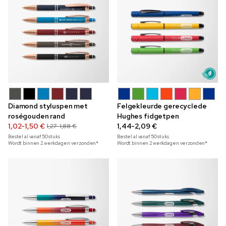
Diamond styluspen met
Felgekleurde gerecyclede
roségouden rand
Hughes fidgetpen
1,02-1,50 €
1,44-2,09 €
1,27-1,88 €
Bestel al vanaf
50
stuks
Bestel al vanaf
50
stuks
Wordt binnen 2 werkdagen verzonden*
Wordt binnen 2 werkdagen verzonden*