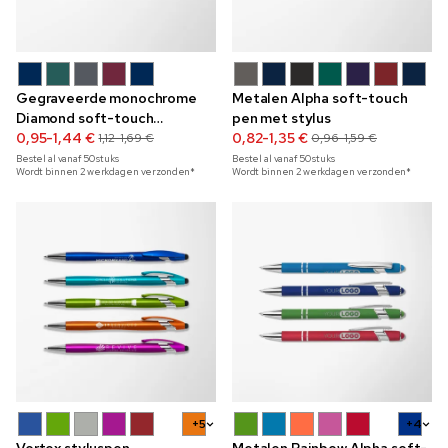
Gegraveerde monochrome
Metalen Alpha soft-touch
Diamond soft-touch
pen met stylus
styluspen
0,95-1,44 €
0,82-1,35 €
1,12-1,69 €
0,96-1,59 €
Bestel al vanaf
50
stuks
Bestel al vanaf
50
stuks
Wordt binnen 2 werkdagen verzonden*
Wordt binnen 2 werkdagen verzonden*
+5
+4