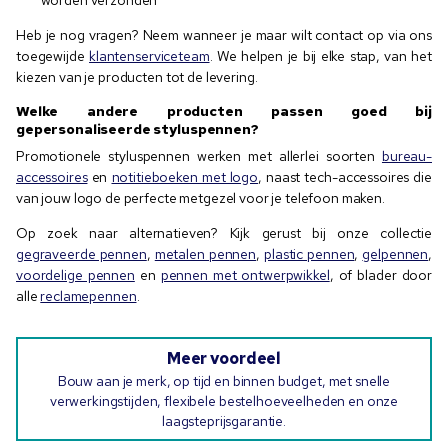
Heb je nog vragen? Neem wanneer je maar wilt contact op via ons
toegewijde
klantenserviceteam
. We helpen je bij elke stap, van het
kiezen van je producten tot de levering.
Welke andere producten passen goed bij
gepersonaliseerde styluspennen?
Promotionele styluspennen werken met allerlei soorten
bureau-
accessoires
en
notitieboeken met logo
, naast tech-accessoires die
van jouw logo de perfecte metgezel voor je telefoon maken.
Op zoek naar alternatieven? Kijk gerust bij onze collectie
gegraveerde pennen
,
metalen pennen
,
plastic pennen
,
gelpennen
,
voordelige pennen
en
pennen met ontwerpwikkel
, of blader door
alle
reclamepennen
.
Meer voordeel
Bouw aan je merk, op tijd en binnen budget, met snelle
verwerkingstijden, flexibele bestelhoeveelheden en onze
laagsteprijsgarantie.