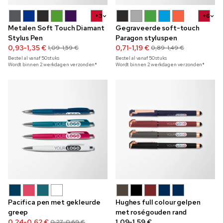
+3
+6
Metalen Soft Touch Diamant
Gegraveerde soft-touch
Stylus Pen
Paragon styluspen
0,93-1,35 €
0,71-1,19 €
1,09-1,59 €
0,89-1,49 €
Bestel al vanaf
50
stuks
Bestel al vanaf
50
stuks
Wordt binnen 2 werkdagen verzonden*
Wordt binnen 2 werkdagen verzonden*
Pacifica pen met gekleurde
Hughes full colour gelpen
greep
met roségouden rand
0,24-0,62 €
1,09-1,59 €
0,27-0,69 €