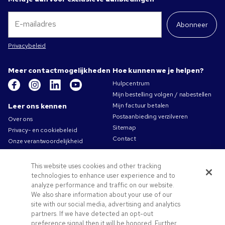
Abonneer
Privacybeleid
Meer contactmogelijkheden
Hoe kunnen we je helpen?
Hulpcentrum
Mijn bestelling volgen / nabestellen
Leer ons kennen
Mijn factuur betalen
Postaanbieding verzilveren
Over ons
Sitemap
Privacy- en cookiebeleid
Contact
Onze verantwoordelijkheid
Gebruiksvoorwaarden
Algemene verkoopsvoorwaarden
This website uses cookies and other tracking
Carrières bij Pens.com
technologies to enhance user experience and to
analyze performance and traffic on our website.
Aanbiedingen &
We also share information about your use of our
hulpmiddelen
site with our social media, advertising and analytics
partners. If we have detected an opt-out
Promotionele producten
preference signal then it will be honored. Further
Promocodes & coupons