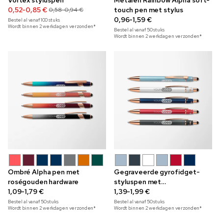
Vortex styluspen
Metalen Rainbow Alpha soft-
0,52-0,85 €
touch pen met stylus
0,58-0,94 €
0,96-1,59 €
Bestel al vanaf
100
stuks
Wordt binnen 2 werkdagen verzonden*
Bestel al vanaf
50
stuks
Wordt binnen 2 werkdagen verzonden*
Ombré Alpha pen met
Gegraveerde gyrofidget-
roségouden hardware
styluspen met
1,09-1,79 €
parelmoerglans
1,39-1,99 €
Bestel al vanaf
50
stuks
Bestel al vanaf
50
stuks
Wordt binnen 2 werkdagen verzonden*
Wordt binnen 2 werkdagen verzonden*