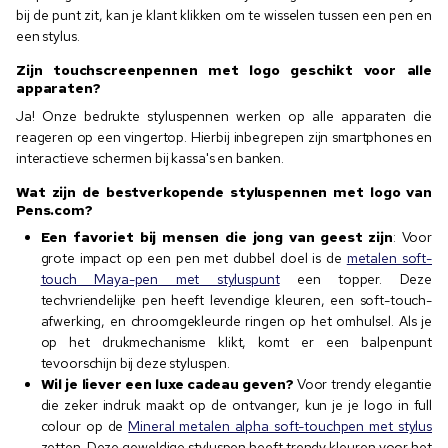
bij de punt zit, kan je klant klikken om te wisselen tussen een pen en
een stylus.
Zijn touchscreenpennen met logo geschikt voor alle
apparaten?
Ja! Onze bedrukte styluspennen werken op alle apparaten die
reageren op een vingertop. Hierbij inbegrepen zijn smartphones en
interactieve schermen bij kassa's en banken.
Wat zijn de bestverkopende styluspennen met logo van
Pens.com?
Een favoriet bij mensen die jong van geest zijn
: Voor
grote impact op een pen met dubbel doel is de
metalen soft-
touch Maya-pen met styluspunt
een topper. Deze
techvriendelijke pen heeft levendige kleuren, een soft-touch-
afwerking, en chroomgekleurde ringen op het omhulsel. Als je
op het drukmechanisme klikt, komt er een balpenpunt
tevoorschijn bij deze styluspen.
Wil je liever een luxe cadeau geven?
Voor trendy elegantie
die zeker indruk maakt op de ontvanger, kun je je logo in full
colour op de
Mineral metalen alpha soft-touchpen met stylus
zetten. Deze geweldige styluspen heeft trendy kleuren voor het