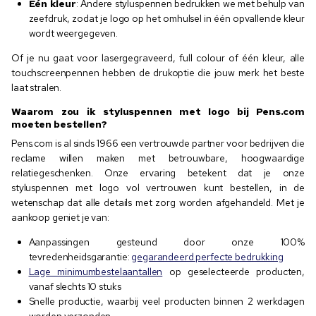
Eén kleur
: Andere styluspennen bedrukken we met behulp van
zeefdruk, zodat je logo op het omhulsel in één opvallende kleur
wordt weergegeven.
Of je nu gaat voor lasergegraveerd, full colour of één kleur, alle
touchscreenpennen hebben de drukoptie die jouw merk het beste
laat stralen.
Waarom zou ik styluspennen met logo bij Pens.com
moeten bestellen?
Pens.com is al sinds 1966 een vertrouwde partner voor bedrijven die
reclame willen maken met betrouwbare, hoogwaardige
relatiegeschenken. Onze ervaring betekent dat je onze
styluspennen met logo vol vertrouwen kunt bestellen, in de
wetenschap dat alle details met zorg worden afgehandeld. Met je
aankoop geniet je van:
Aanpassingen gesteund door onze 100%
tevredenheidsgarantie:
gegarandeerd perfecte bedrukking
Lage minimumbestelaantallen
op geselecteerde producten,
vanaf slechts 10 stuks
Snelle productie, waarbij veel producten binnen 2 werkdagen
worden verzonden