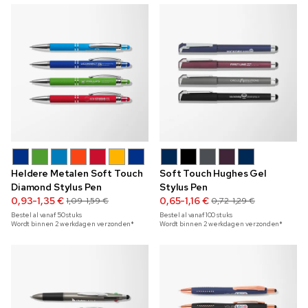
Heldere Metalen Soft Touch
Soft Touch Hughes Gel
Diamond Stylus Pen
Stylus Pen
0,93-1,35 €
0,65-1,16 €
1,09-1,59 €
0,72-1,29 €
Bestel al vanaf
50
stuks
Bestel al vanaf
100
stuks
Wordt binnen 2 werkdagen verzonden*
Wordt binnen 2 werkdagen verzonden*