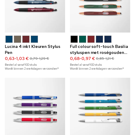
Lucina 4 inkt Kleuren Stylus
Full colour soft-touch Basilia
Pen
styluspen met roségouden
0,63-1,03 €
rand
0,68-0,97 €
0,79-1,29 €
0,85-1,21 €
Bestel al vanaf
100
stuks
Bestel al vanaf
100
stuks
Wordt binnen 2 werkdagen verzonden*
Wordt binnen 2 werkdagen verzonden*