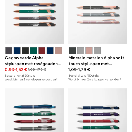
Gegraveerde Alpha
Minerale metalen Alpha soft-
styluspen met roségouden
touch styluspen met
rand
0,93-1,52 €
roségouden rand
1,09-1,79 €
1,09-1,79 €
Bestel al vanaf
50
stuks
Bestel al vanaf
50
stuks
Wordt binnen 2 werkdagen verzonden*
Wordt binnen 2 werkdagen verzonden*