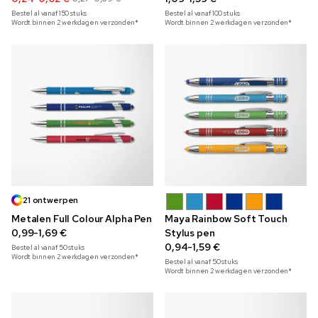
Bestel al vanaf
150
stuks
Bestel al vanaf
100
stuks
Wordt binnen 2 werkdagen verzonden*
Wordt binnen 2 werkdagen verzonden*
21 ontwerpen
Metalen Full Colour Alpha Pen
Maya Rainbow Soft Touch
0,99-1,69 €
Stylus pen
0,94-1,59 €
Bestel al vanaf
50
stuks
Wordt binnen 2 werkdagen verzonden*
Bestel al vanaf
50
stuks
Wordt binnen 2 werkdagen verzonden*